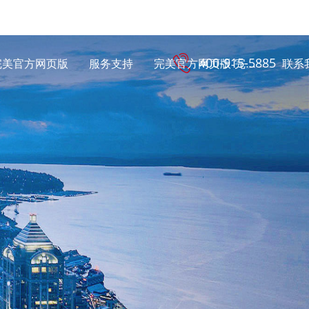
400-915-5885
完美官方网页版
服务支持
联系
完美官方网页版-完美（中国）