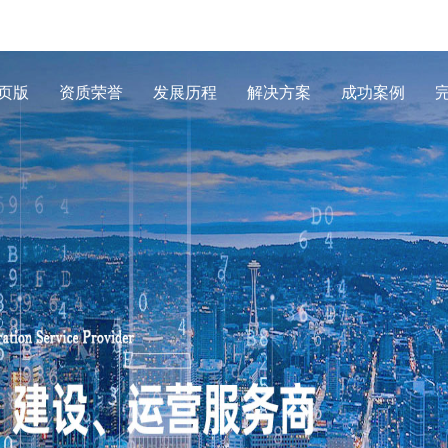
页版
资质荣誉
发展历程
解决方案
成功案例