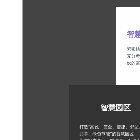
智
紧密结
充分考
设的需
智慧园区
打造“高效、安全、便捷、舒适
共享、绿色节能”的智慧园区