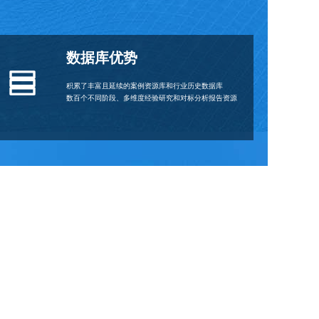
数据库优势
积累了丰富且延续的案例资源库和行业历史数据库
数百个不同阶段、多维度经验研究和对标分析报告资源