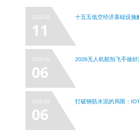
2026-02
11
2026-02
2026无人机航拍飞手做
06
2026-02
打破钢筋水泥的局限：IO
06