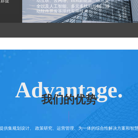
动互联、云网络、BIM
新能源、信息安
人群提
全以及人工智能、多元多线程控制、移
动软件开发等现代实用技术
Advantage.
我们的优势
提供集规划设计、 政策研究、运营管理、为一体的综合性解决方案和智