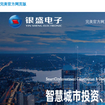
完美官方网页版
完美官方网