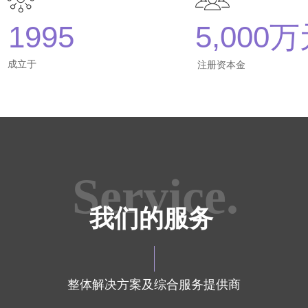
1995
5,000
成立于
注册资本金
Service.
我们的服务
整体解决方案及综合服务提供商