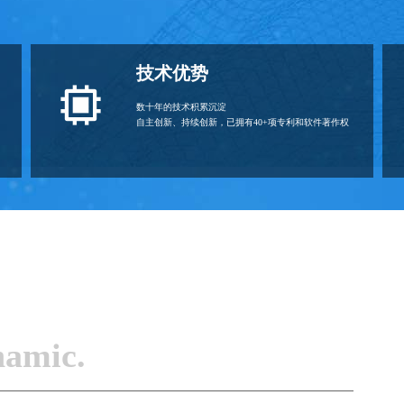
技术优势
数十年的技术积累沉淀
自主创新、持续创新，已拥有40+项专利和软件著作权
namic.