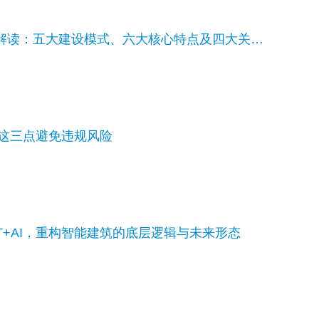
十五五低空经济基础设施解读：五大建设模式、六大核心特点及四大关键内容
好这三点避免违规风险
T+AI，重构智能建筑的底层逻辑与未来形态