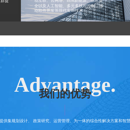
动互联、云网络、BIM
新能源、信息安
人群提
全以及人工智能、多元多线程控制、移
动软件开发等现代实用技术
Advantage.
我们的优势
提供集规划设计、 政策研究、运营管理、为一体的综合性解决方案和智