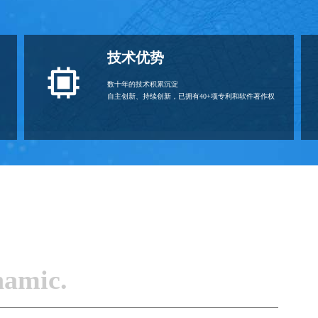
技术优势
数十年的技术积累沉淀
自主创新、持续创新，已拥有40+项专利和软件著作权
namic.