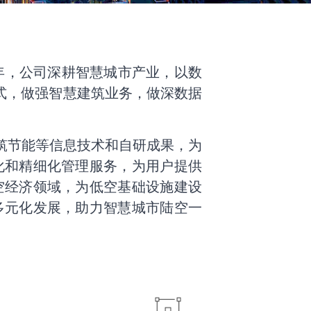
5年，公司深耕智慧城市产业，以数
模式，做强智慧建筑业务，做深数据
筑节能等信息技术和自研成果，为
化和精细化管理服务，为用户提供
空经济领域，为低空基础设施建设
多元化发展，助力智慧城市陆空一
。