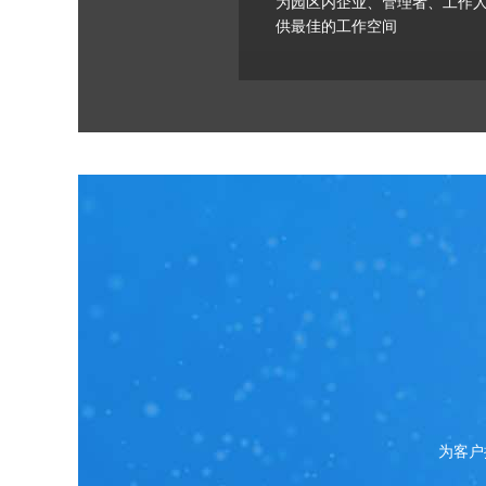
为园区内企业、管理者、工作
供最佳的工作空间
为客户