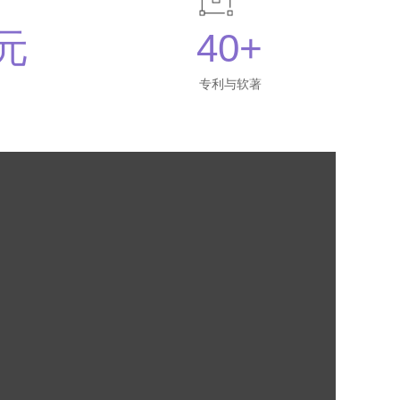
万元
40+
专利与软著