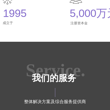
1995
5,000
成立于
注册资本金
Service.
我们的服务
整体解决方案及综合服务提供商