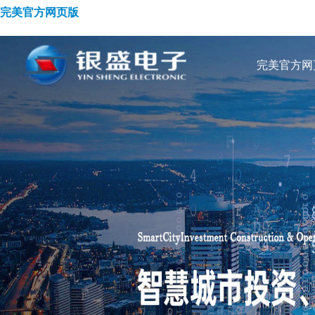
完美官方网页版
完美官方网