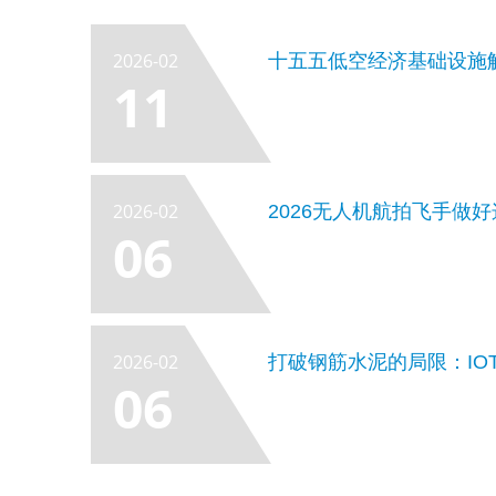
2026-02
11
2026-02
2026无人机航拍飞手做
06
2026-02
打破钢筋水泥的局限：IO
06