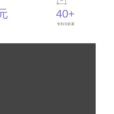
万元
40+
专利与软著