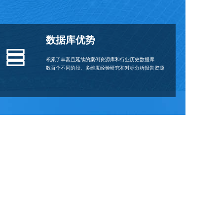
数据库优势
积累了丰富且延续的案例资源库和行业历史数据库
数百个不同阶段、多维度经验研究和对标分析报告资源