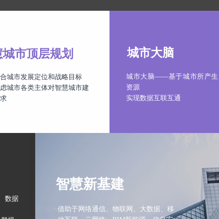
城市大脑
慧城市顶层规划
城市大脑——基于城市所产生
合城市发展定位和战略目标
资源
虑城市各类主体对智慧城市建
实现数据互联互通
求
智慧新基建
、数据
借助于网络通信、物联网、大数据、移