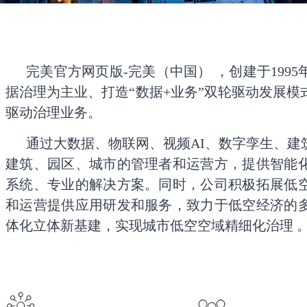
完美官方网页版-完美（中国） ，创建于199
据治理为主业、打造“数据+业务”双轮驱动发展
驱动治理业务。
通过大数据、物联网、视频AI、数字孪生、建
建筑、园区、城市的管理者和运营方，提供智能
系统、专业的解决方案。同时，公司积极拓展低
和运营提供应用研发和服务，致力于低空经济的
体化立体新基建，实现城市低空空域精细化治理 