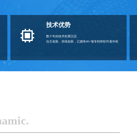
技术优势
数十年的技术积累沉淀
自主创新、持续创新，已拥有40+项专利和软件著作权
namic.