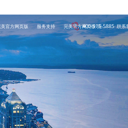
400-915-5885
完美官方网页版
服务支持
联系
完美官方网页版-完美（中国）