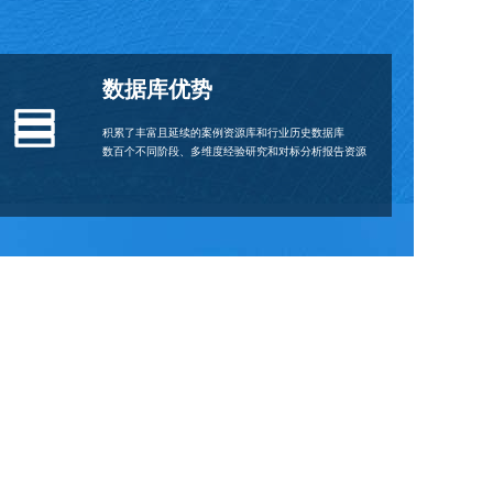
数据库优势
积累了丰富且延续的案例资源库和行业历史数据库
数百个不同阶段、多维度经验研究和对标分析报告资源