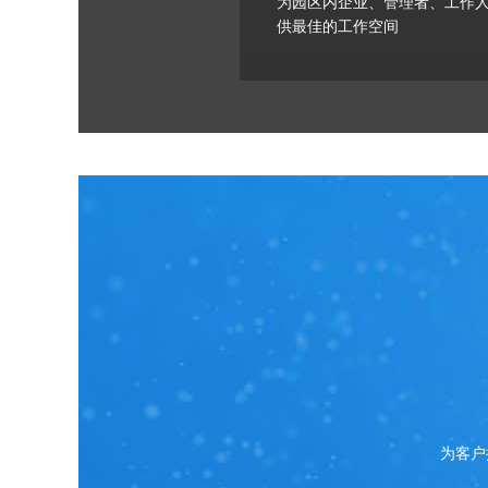
为园区内企业、管理者、工作
供最佳的工作空间
为客户