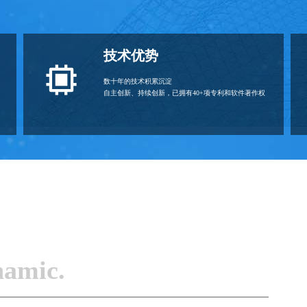
技术优势
数十年的技术积累沉淀
自主创新、持续创新，已拥有40+项专利和软件著作权
namic.