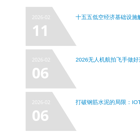
2026-02
11
2026-02
2026无人机航拍飞手做
06
2026-02
打破钢筋水泥的局限：IO
06