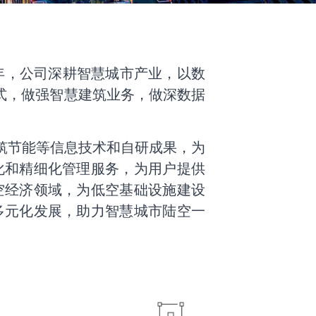
5年，公司深耕智慧城市产业，以数
模式，做强智慧建筑业务，做深数据
筑节能等信息技术和自研成果，为
化和精细化管理服务，为用户提供
空经济领域，为低空基础设施建设
多元化发展，助力智慧城市陆空一
。