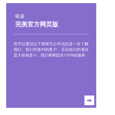
银盛
完美官方网页版
您可以通过以下新闻与公司动态进一步了解
我们。我们所签约的客户，无论他们的项目
是大或者是小，我们都将提供100%的服务
➡