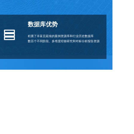
数据库优势
积累了丰富且延续的案例资源库和行业历史数据库
数百个不同阶段、多维度经验研究和对标分析报告资源