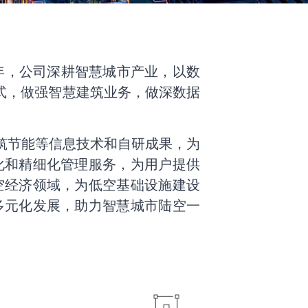
5年，公司深耕智慧城市产业，以数
模式，做强智慧建筑业务，做深数据
筑节能等信息技术和自研成果，为
化和精细化管理服务，为用户提供
空经济领域，为低空基础设施建设
多元化发展，助力智慧城市陆空一
。