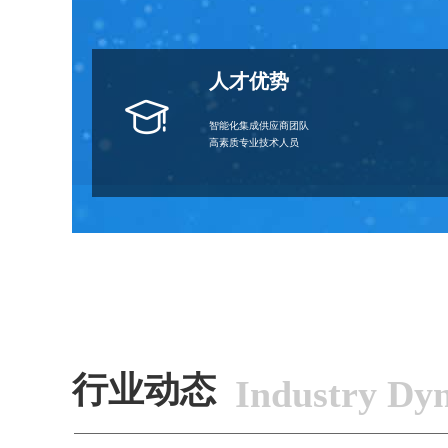
人才优势
智能化集成供应商团队
高素质专业技术人员
行业动态
Industry Dy