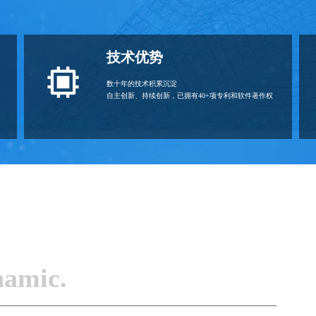
技术优势
数十年的技术积累沉淀
自主创新、持续创新，已拥有40+项专利和软件著作权
namic.