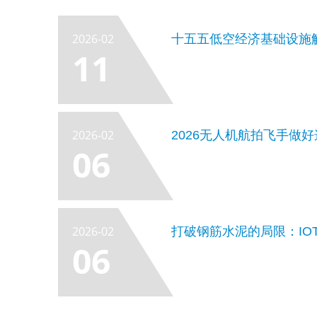
2026-02
11
2026-02
2026无人机航拍飞手做
06
2026-02
打破钢筋水泥的局限：IO
06