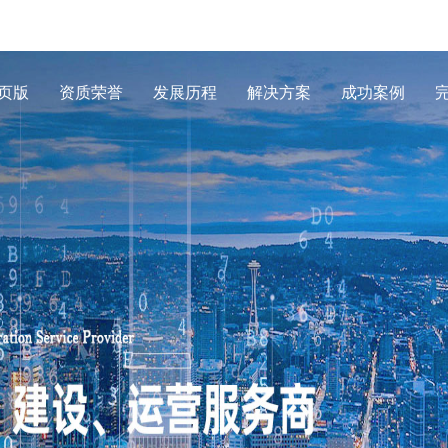
页版
资质荣誉
发展历程
解决方案
成功案例