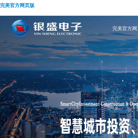
完美官方网页版
完美官方网