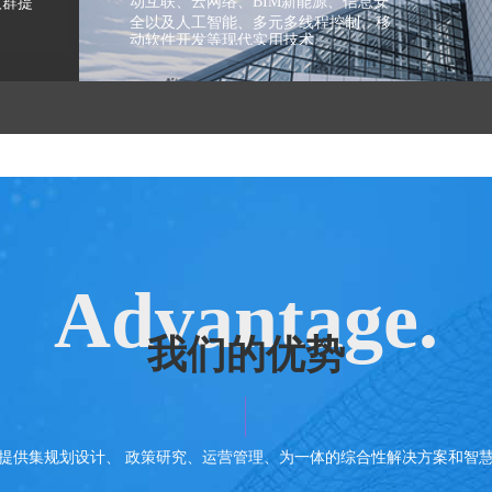
动互联、云网络、BIM
新能源、信息安
人群提
全以及人工智能、多元多线程控制、移
动软件开发等现代实用技术
Advantage.
我们的优势
提供集规划设计、 政策研究、运营管理、为一体的综合性解决方案和智