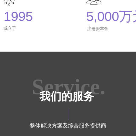
1995
5,000
成立于
注册资本金
Service.
我们的服务
整体解决方案及综合服务提供商