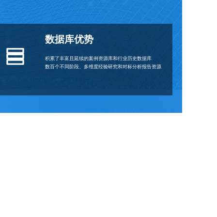
数据库优势
积累了丰富且延续的案例资源库和行业历史数据库
数百个不同阶段、多维度经验研究和对标分析报告资源