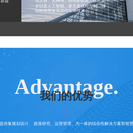
动互联、云网络、BIM
新能源、信息安
人群提
全以及人工智能、多元多线程控制、移
动软件开发等现代实用技术
Advantage.
我们的优势
提供集规划设计、 政策研究、运营管理、为一体的综合性解决方案和智