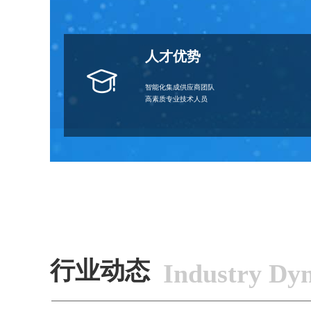
人才优势
智能化集成供应商团队
高素质专业技术人员
行业动态
Industry Dy