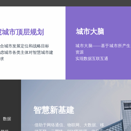
城市大脑
慧城市顶层规划
城市大脑——基于城市所产生
合城市发展定位和战略目标
资源
虑城市各类主体对智慧城市建
实现数据互联互通
求
智慧新基建
、数据
借助于网络通信、物联网、大数据、移