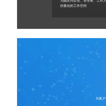
为园区内企业、管理者、工作
供最佳的工作空间
为客户