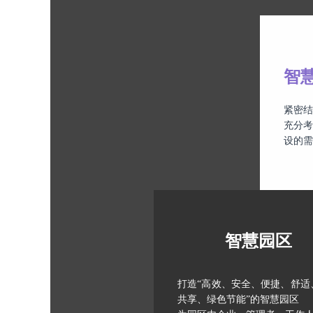
智
紧密结
充分考
设的需
智慧园区
打造“高效、安全、便捷、舒适
共享、绿色节能”的智慧园区