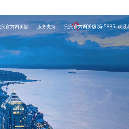
400-915-5885
完美官方网页版
服务支持
联系
完美官方网页版-完美（中国）