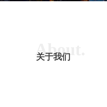
About.
关于我们