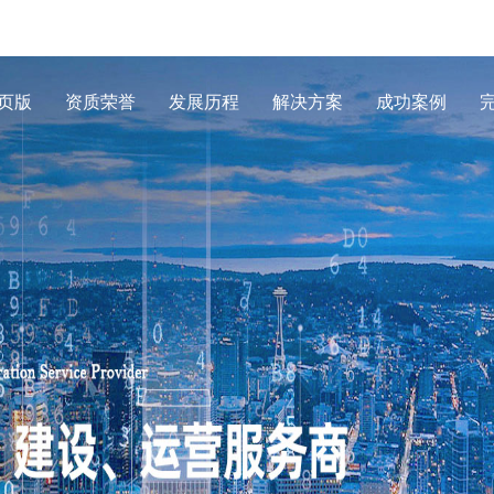
页版
资质荣誉
发展历程
解决方案
成功案例