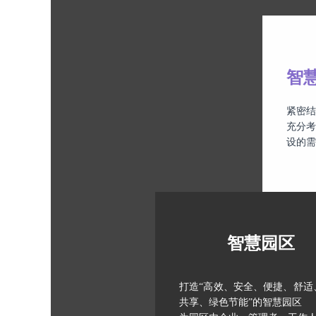
智
紧密结
充分考
设的需
智慧园区
打造“高效、安全、便捷、舒适
共享、绿色节能”的智慧园区