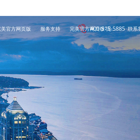
400-915-5885
完美官方网页版
服务支持
联系
完美官方网页版-完美（中国）