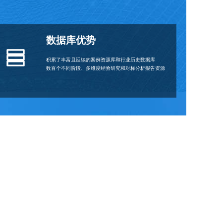
数据库优势
积累了丰富且延续的案例资源库和行业历史数据库
数百个不同阶段、多维度经验研究和对标分析报告资源