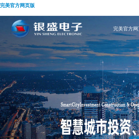
完美官方网页版
完美官方网