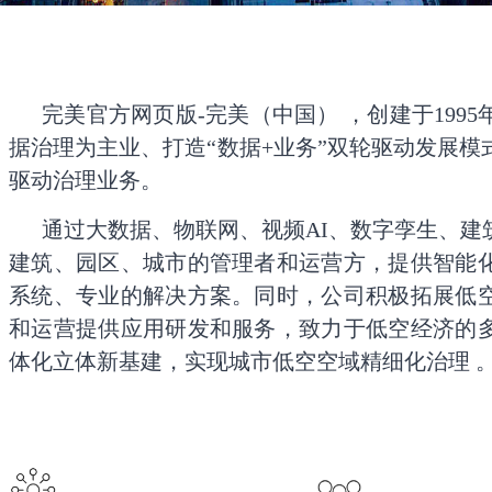
完美官方网页版-完美（中国） ，创建于199
据治理为主业、打造“数据+业务”双轮驱动发展
驱动治理业务。
通过大数据、物联网、视频AI、数字孪生、建
建筑、园区、城市的管理者和运营方，提供智能
系统、专业的解决方案。同时，公司积极拓展低
和运营提供应用研发和服务，致力于低空经济的
体化立体新基建，实现城市低空空域精细化治理 