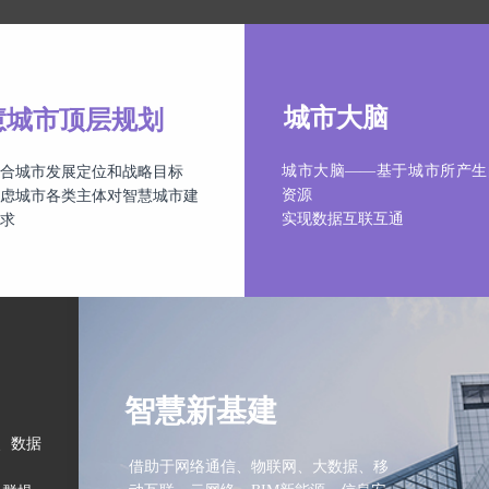
城市大脑
慧城市顶层规划
城市大脑——基于城市所产生
合城市发展定位和战略目标
资源
虑城市各类主体对智慧城市建
实现数据互联互通
求
智慧新基建
、数据
借助于网络通信、物联网、大数据、移