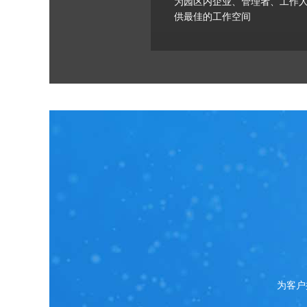
为园区内企业、管理者、工作
供最佳的工作空间
为客户