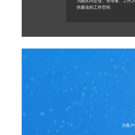
为园区内企业、管理者、工作
供最佳的工作空间
为客户