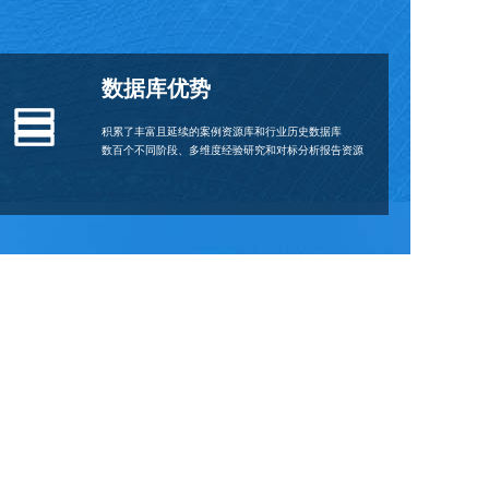
数据库优势
积累了丰富且延续的案例资源库和行业历史数据库
数百个不同阶段、多维度经验研究和对标分析报告资源