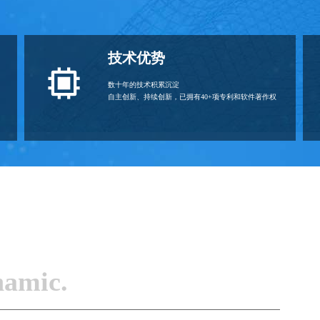
技术优势
数十年的技术积累沉淀
自主创新、持续创新，已拥有40+项专利和软件著作权
namic.