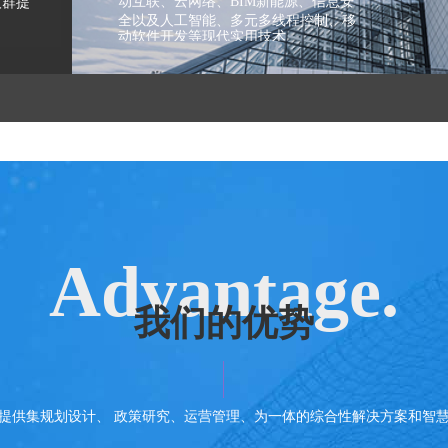
动互联、云网络、BIM
新能源、信息安
人群提
全以及人工智能、多元多线程控制、移
动软件开发等现代实用技术
Advantage.
我们的优势
提供集规划设计、 政策研究、运营管理、为一体的综合性解决方案和智