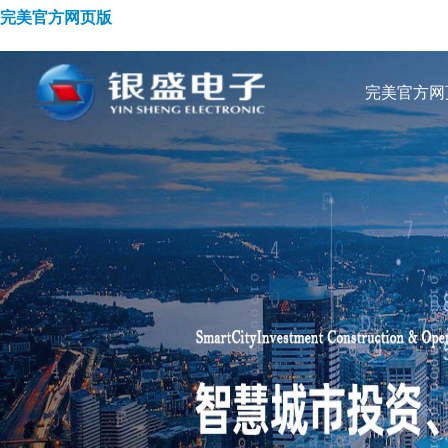
完美官方网页版
完美官方网