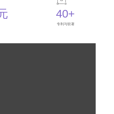
万元
40+
专利与软著