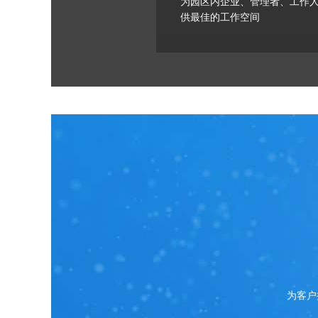
为园区内企业、管理者、工作
供最佳的工作空间
为客户