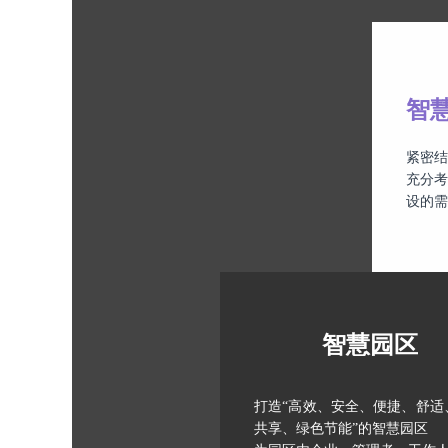
智
紧密结
充分考
设的需
智慧园区
打造“高效、安全、便捷、舒适
共享、绿色节能”的智慧园区