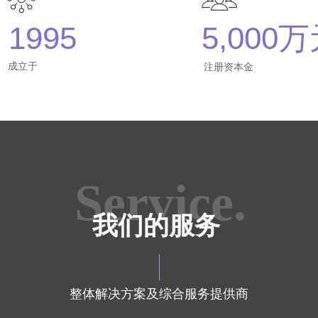
1995
5,000
成立于
注册资本金
Service.
我们的服务
整体解决方案及综合服务提供商