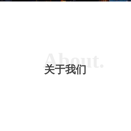
About.
关于我们