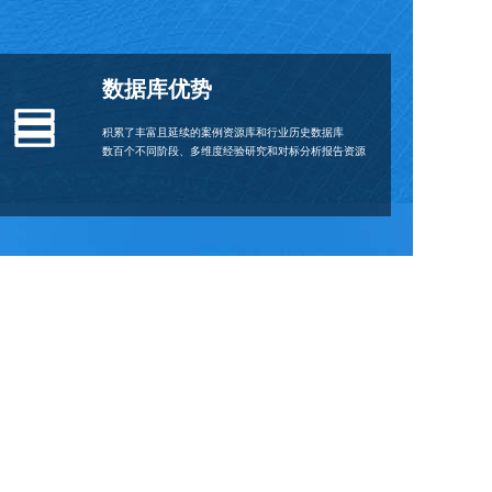
数据库优势
积累了丰富且延续的案例资源库和行业历史数据库
数百个不同阶段、多维度经验研究和对标分析报告资源