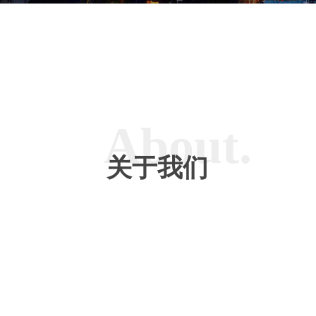
About.
关于我们