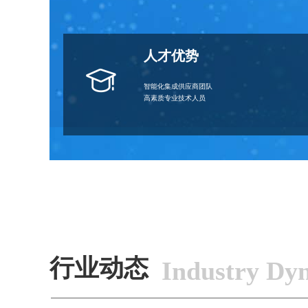
人才优势
智能化集成供应商团队
高素质专业技术人员
行业动态
Industry Dy