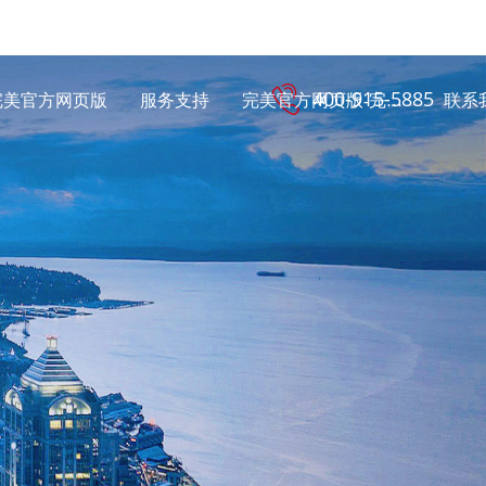
400-915-5885
完美官方网页版
服务支持
联系
完美官方网页版-完美（中国）