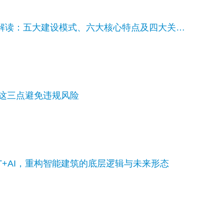
十五五低空经济基础设施解读：五大建设模式、六大核心特点及四大关键内容
好这三点避免违规风险
T+AI，重构智能建筑的底层逻辑与未来形态