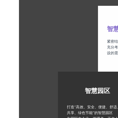
智
紧密结
充分考
设的需
智慧园区
打造“高效、安全、便捷、舒适
共享、绿色节能”的智慧园区