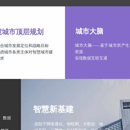
城市大脑
慧城市顶层规划
城市大脑——基于城市所产生
合城市发展定位和战略目标
资源
虑城市各类主体对智慧城市建
实现数据互联互通
求
智慧新基建
、数据
借助于网络通信、物联网、大数据、移