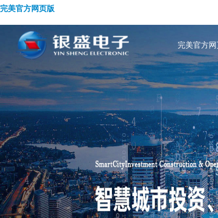
完美官方网页版
完美官方网