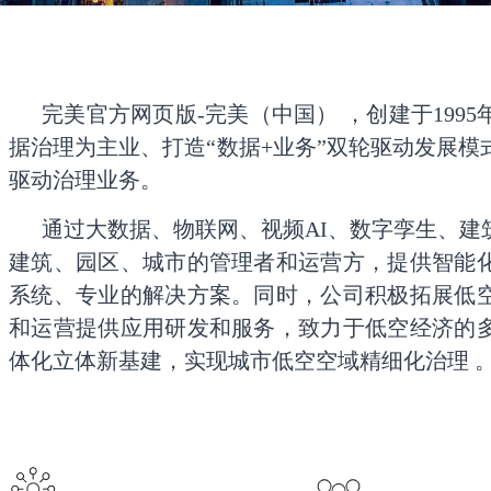
完美官方网页版-完美（中国） ，创建于199
据治理为主业、打造“数据+业务”双轮驱动发展
驱动治理业务。
通过大数据、物联网、视频AI、数字孪生、建
建筑、园区、城市的管理者和运营方，提供智能
系统、专业的解决方案。同时，公司积极拓展低
和运营提供应用研发和服务，致力于低空经济的
体化立体新基建，实现城市低空空域精细化治理 