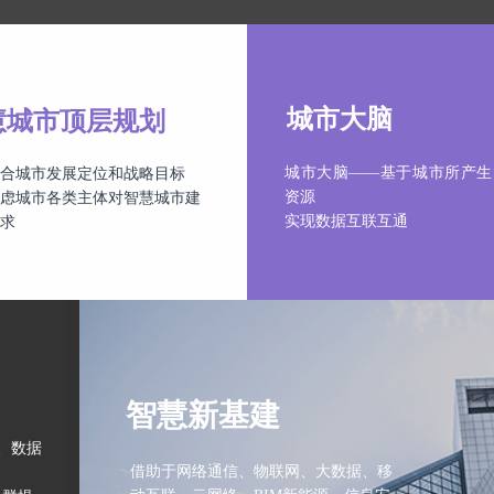
城市大脑
慧城市顶层规划
城市大脑——基于城市所产生
合城市发展定位和战略目标
资源
虑城市各类主体对智慧城市建
实现数据互联互通
求
智慧新基建
、数据
借助于网络通信、物联网、大数据、移