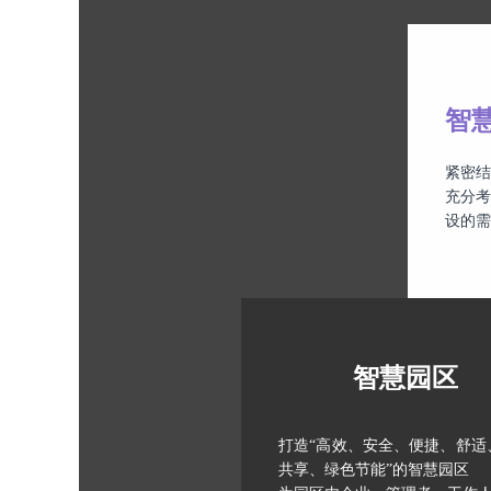
智
紧密结
充分考
设的需
智慧园区
打造“高效、安全、便捷、舒适
共享、绿色节能”的智慧园区