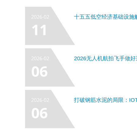
2026-02
11
2026-02
2026无人机航拍飞手做
06
2026-02
打破钢筋水泥的局限：IO
06