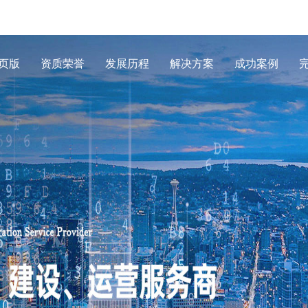
页版
资质荣誉
发展历程
解决方案
成功案例