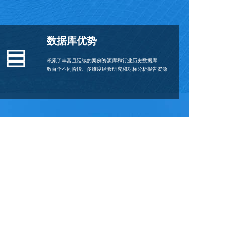
数据库优势
积累了丰富且延续的案例资源库和行业历史数据库
数百个不同阶段、多维度经验研究和对标分析报告资源