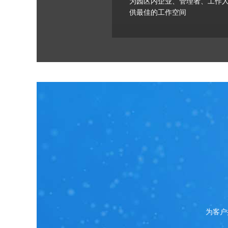
为园区内企业、管理者、工作
供最佳的工作空间
为客户