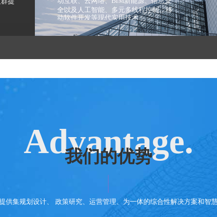
动互联、云网络、BIM
新能源、信息安
人群提
全以及人工智能、多元多线程控制、移
动软件开发等现代实用技术
Advantage.
我们的优势
提供集规划设计、 政策研究、运营管理、为一体的综合性解决方案和智