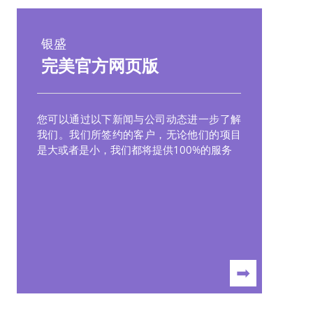
银盛
完美官方网页版
您可以通过以下新闻与公司动态进一步了解
我们。我们所签约的客户，无论他们的项目
是大或者是小，我们都将提供100%的服务
➡