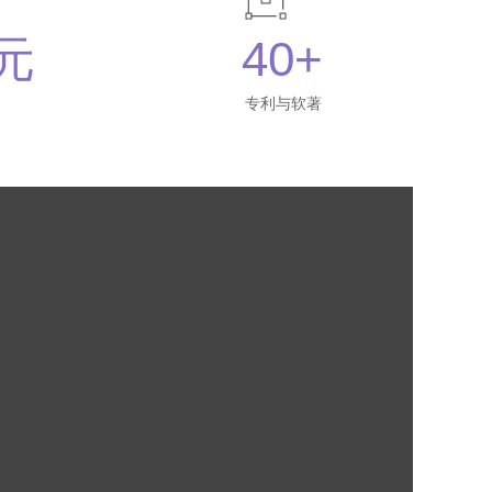
万元
40+
专利与软著