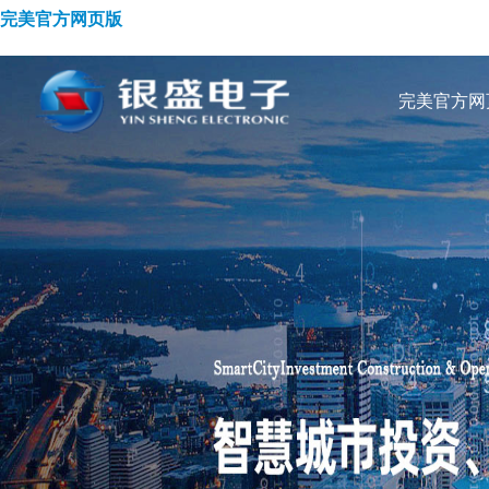
完美官方网页版
完美官方网