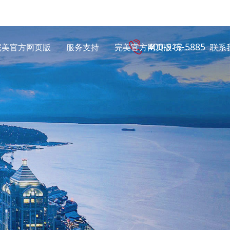
400-915-5885
完美官方网页版
服务支持
联系
完美官方网页版-完美（中国）