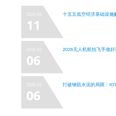
2026-02
11
2026-02
2026无人机航拍飞手做
06
2026-02
打破钢筋水泥的局限：IO
06