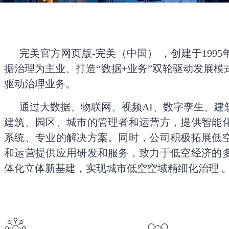
完美官方网页版-完美（中国） ，创建于199
据治理为主业、打造“数据+业务”双轮驱动发展
驱动治理业务。
通过大数据、物联网、视频AI、数字孪生、建
建筑、园区、城市的管理者和运营方，提供智能
系统、专业的解决方案。同时，公司积极拓展低
和运营提供应用研发和服务，致力于低空经济的
体化立体新基建，实现城市低空空域精细化治理 