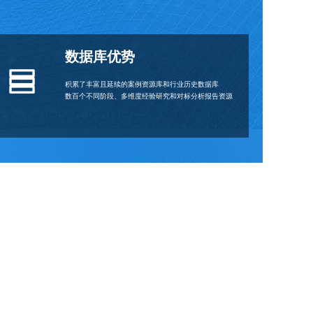
数据库优势
积累了丰富且延续的案例资源库和行业历史数据库
数百个不同阶段、多维度经验研究和对标分析报告资源