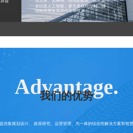
动互联、云网络、BIM
新能源、信息安
人群提
全以及人工智能、多元多线程控制、移
动软件开发等现代实用技术
Advantage.
我们的优势
提供集规划设计、 政策研究、运营管理、为一体的综合性解决方案和智