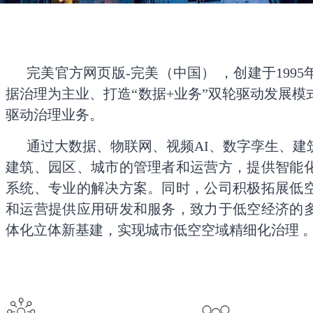
完美官方网页版-完美（中国） ，创建于199
据治理为主业、打造“数据+业务”双轮驱动发展
驱动治理业务。
通过大数据、物联网、视频AI、数字孪生、建
建筑、园区、城市的管理者和运营方，提供智能
系统、专业的解决方案。同时，公司积极拓展低
和运营提供应用研发和服务，致力于低空经济的
体化立体新基建，实现城市低空空域精细化治理 