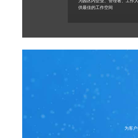
为园区内企业、管理者、工作
供最佳的工作空间
为客户