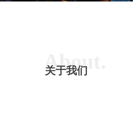
About.
关于我们