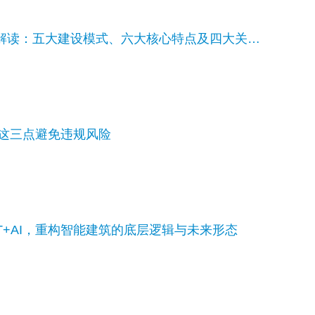
十五五低空经济基础设施解读：五大建设模式、六大核心特点及四大关键内容
好这三点避免违规风险
T+AI，重构智能建筑的底层逻辑与未来形态