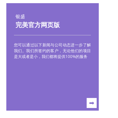
银盛
完美官方网页版
您可以通过以下新闻与公司动态进一步了解
我们。我们所签约的客户，无论他们的项目
是大或者是小，我们都将提供100%的服务
➡