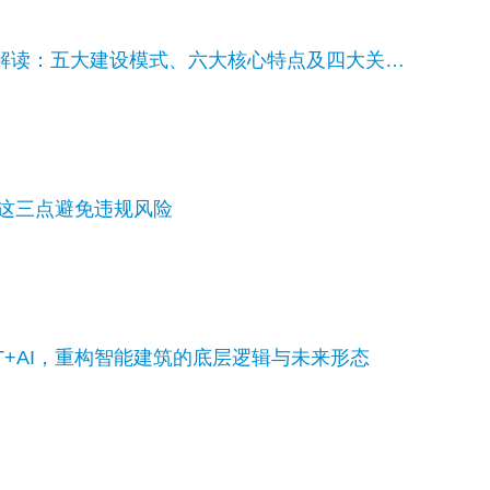
十五五低空经济基础设施解读：五大建设模式、六大核心特点及四大关键内容
好这三点避免违规风险
T+AI，重构智能建筑的底层逻辑与未来形态