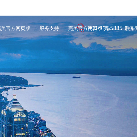
400-915-5885
完美官方网页版
服务支持
联系
完美官方网页版-完美（中国）