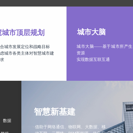
城市大脑
慧城市顶层规划
城市大脑——基于城市所产生
合城市发展定位和战略目标
资源
虑城市各类主体对智慧城市建
实现数据互联互通
求
智慧新基建
、数据
借助于网络通信、物联网、大数据、移