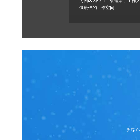
为园区内企业、管理者、工作
供最佳的工作空间
为客户