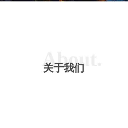
About.
关于我们