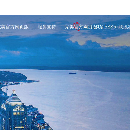
400-915-5885
完美官方网页版
服务支持
联系
完美官方网页版-完美（中国）