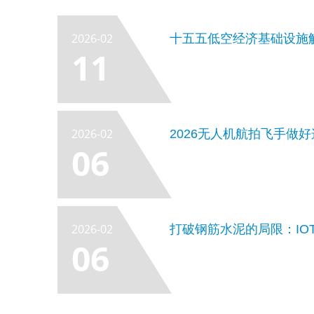
2026-02
11
2026-02
2026无人机航拍飞手做
06
2026-02
打破钢筋水泥的局限：IO
06