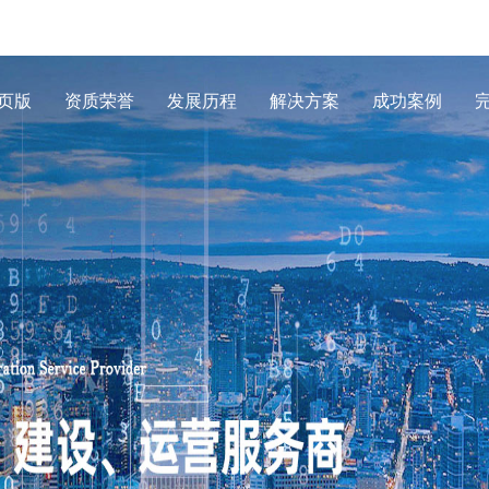
页版
资质荣誉
发展历程
解决方案
成功案例