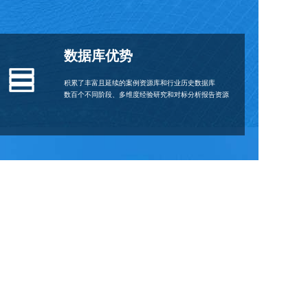
数据库优势
积累了丰富且延续的案例资源库和行业历史数据库
数百个不同阶段、多维度经验研究和对标分析报告资源