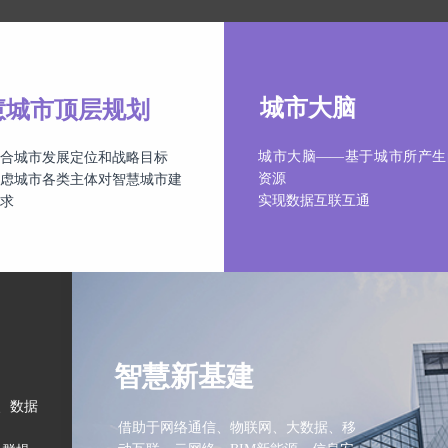
城市大脑
慧城市顶层规划
城市大脑——基于城市所产生
合城市发展定位和战略目标
资源
虑城市各类主体对智慧城市建
实现数据互联互通
求
智慧新基建
、数据
借助于网络通信、物联网、大数据、移