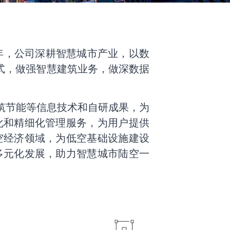
5年，公司深耕智慧城市产业，以数
模式，做强智慧建筑业务，做深数据
筑节能等信息技术和自研成果，为
化和精细化管理服务，为用户提供
空经济领域，为低空基础设施建设
多元化发展，助力智慧城市陆空一
。