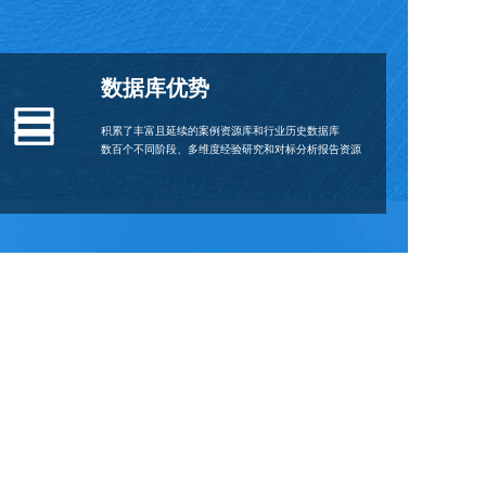
数据库优势
积累了丰富且延续的案例资源库和行业历史数据库
数百个不同阶段、多维度经验研究和对标分析报告资源