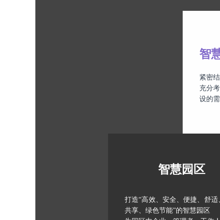
智
紧密结
充分考
设的需
智慧园区
打造“高效、安全、便捷、舒适
共享、绿色节能”的智慧园区