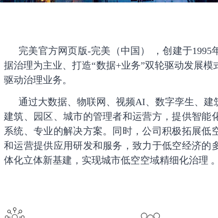
完美官方网页版-完美（中国） ，创建于199
据治理为主业、打造“数据+业务”双轮驱动发展
驱动治理业务。
通过大数据、物联网、视频AI、数字孪生、建
建筑、园区、城市的管理者和运营方，提供智能
系统、专业的解决方案。同时，公司积极拓展低
和运营提供应用研发和服务，致力于低空经济的
体化立体新基建，实现城市低空空域精细化治理 