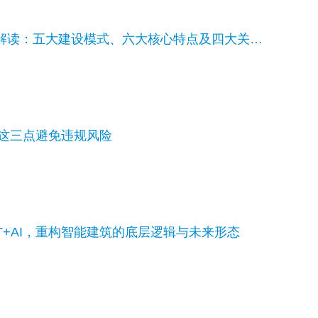
十五五低空经济基础设施解读：五大建设模式、六大核心特点及四大关键内容
好这三点避免违规风险
T+AI，重构智能建筑的底层逻辑与未来形态