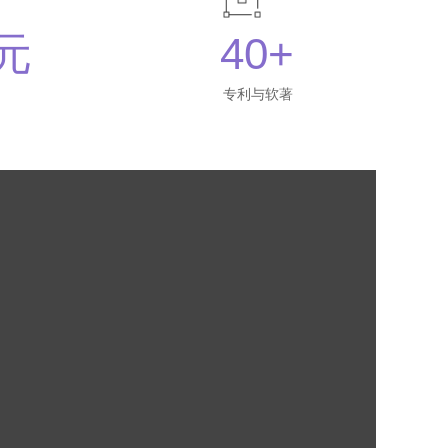
万元
40+
专利与软著