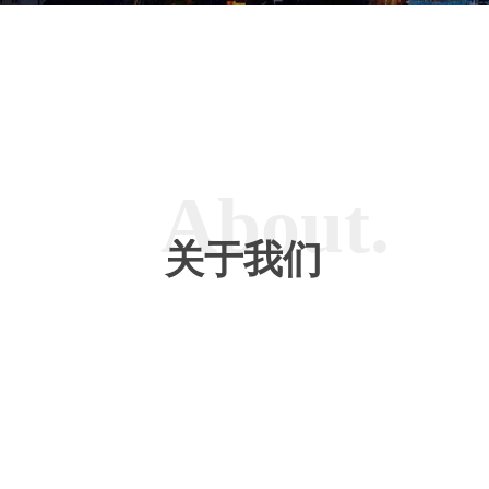
About.
关于我们