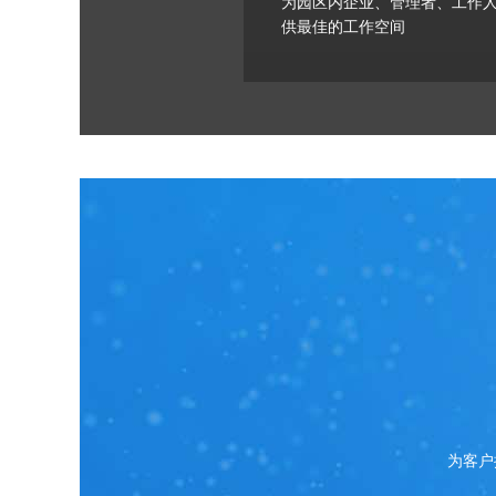
为园区内企业、管理者、工作
供最佳的工作空间
为客户