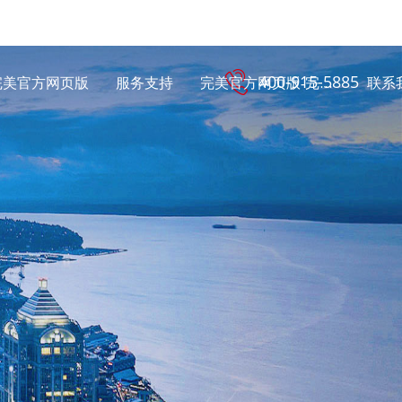
400-915-5885
完美官方网页版
服务支持
联系
完美官方网页版-完美（中国）