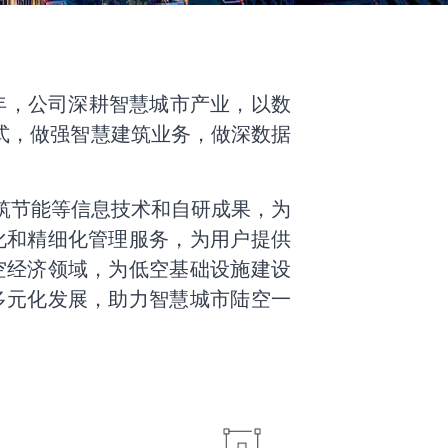
5年，公司深耕智慧城市产业，以数
模式，做强智慧建筑业务，做深数据
筑节能等信息技术和自研成果，为
化和精细化管理服务，为用户提供
空经济领域，为低空基础设施建设
多元化发展，助力智慧城市陆空一
。