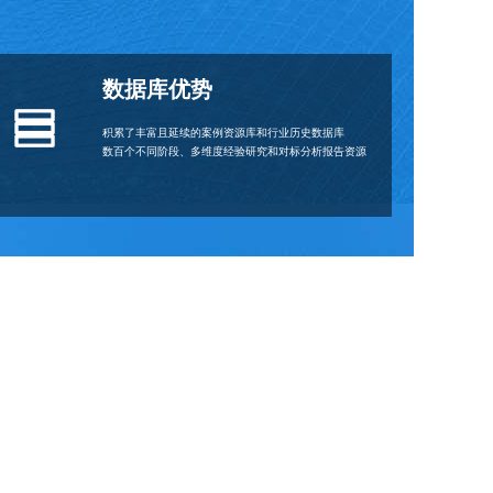
数据库优势
积累了丰富且延续的案例资源库和行业历史数据库
数百个不同阶段、多维度经验研究和对标分析报告资源