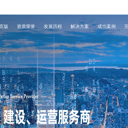
页版
资质荣誉
发展历程
解决方案
成功案例