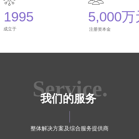
1995
5,000
成立于
注册资本金
Service.
我们的服务
整体解决方案及综合服务提供商