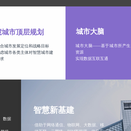
城市大脑
慧城市顶层规划
城市大脑——基于城市所产生
合城市发展定位和战略目标
资源
虑城市各类主体对智慧城市建
实现数据互联互通
求
智慧新基建
、数据
借助于网络通信、物联网、大数据、移