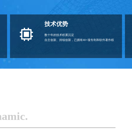
技术优势
数十年的技术积累沉淀
自主创新、持续创新，已拥有40+项专利和软件著作权
namic.