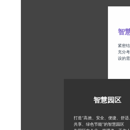
智
紧密结
充分考
设的需
智慧园区
打造“高效、安全、便捷、舒适
共享、绿色节能”的智慧园区