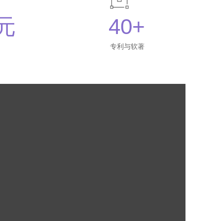
万元
40+
专利与软著