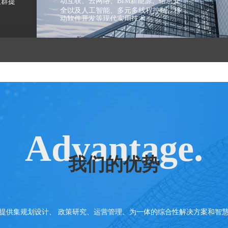
动互联、云网络、BIM
新能源、信息安
人群提
全以及人工智能、多元多线程控制、移
动软件开发等现代实用技术
Advantage.
我们的优势
提供集规划设计、 政策研究、运营管理、为一体的综合性解决方案和智