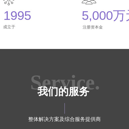
1995
5,000
成立于
注册资本金
Service.
我们的服务
整体解决方案及综合服务提供商