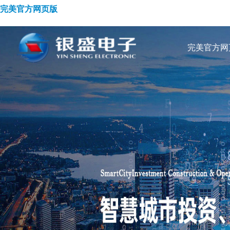
完美官方网页版
完美官方网