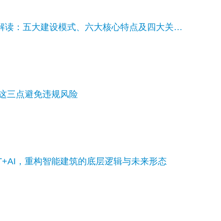
十五五低空经济基础设施解读：五大建设模式、六大核心特点及四大关键内容
好这三点避免违规风险
T+AI，重构智能建筑的底层逻辑与未来形态