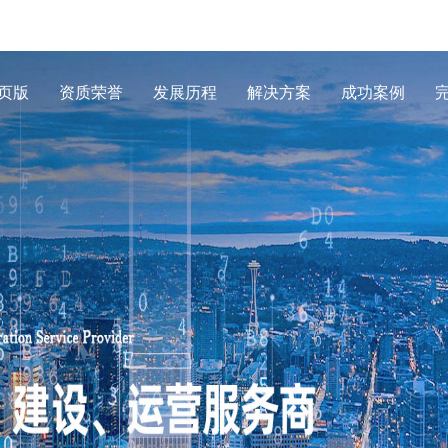
页版
资质荣誉
发展历程
解决方案
成功案例