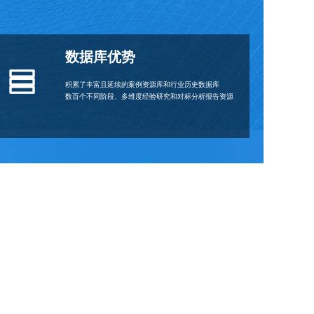
数据库优势
积累了丰富且延续的案例资源库和行业历史数据库
数百个不同阶段、多维度经验研究和对标分析报告资源