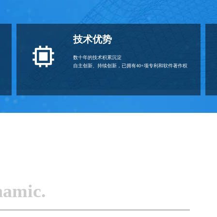
技术优势
数十年的技术积累沉淀
自主创新、持续创新，已拥有40+项专利和软件著作权
namic.