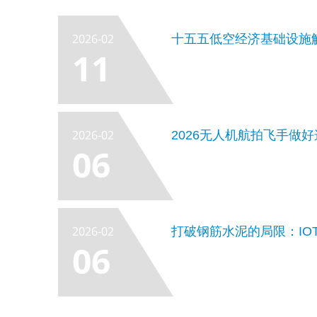
2026-02
11
2026-02
2026无人机航拍飞手做
06
2026-02
打破钢筋水泥的局限：IO
06