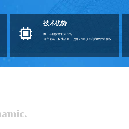
技术优势
数十年的技术积累沉淀
自主创新、持续创新，已拥有40+项专利和软件著作权
namic.