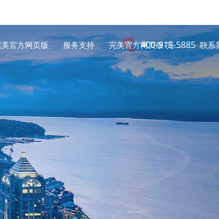
400-915-5885
完美官方网页版
服务支持
联系
完美官方网页版-完美（中国）