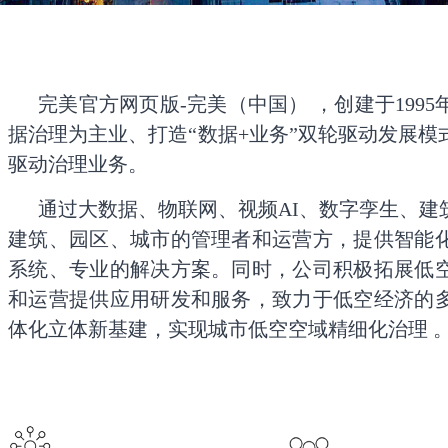
完美官方网页版-完美（中国） ，创建于199
据治理为主业、打造“数据+业务”双轮驱动发展
驱动治理业务。
通过大数据、物联网、视频AI、数字孪生、建
建筑、园区、城市的管理者和运营方，提供智能
系统、专业的解决方案。同时，公司积极拓展低
和运营提供应用研发和服务，致力于低空经济的
体化立体新基建，实现城市低空空域精细化治理 