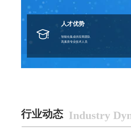
人才优势
智能化集成供应商团队
高素质专业技术人员
行业动态
Industry Dy