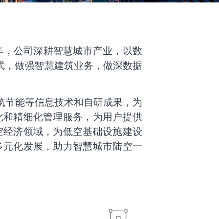
5年，公司深耕智慧城市产业，以数
模式，做强智慧建筑业务，做深数据
筑节能等信息技术和自研成果，为
化和精细化管理服务，为用户提供
空经济领域，为低空基础设施建设
多元化发展，助力智慧城市陆空一
。