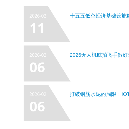
2026-02
11
2026-02
2026无人机航拍飞手做
06
2026-02
打破钢筋水泥的局限：IO
06