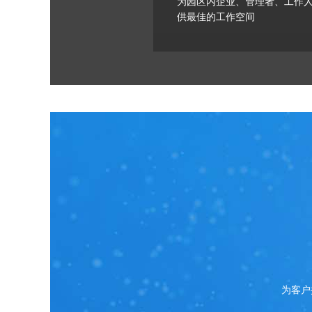
为园区内企业、管理者、工作
供最佳的工作空间
为客户