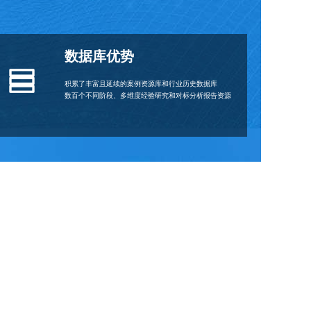
数据库优势
积累了丰富且延续的案例资源库和行业历史数据库
数百个不同阶段、多维度经验研究和对标分析报告资源