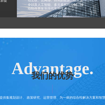
动互联、云网络、BIM
新能源、信息安
人群提
全以及人工智能、多元多线程控制、移
动软件开发等现代实用技术
Advantage.
我们的优势
提供集规划设计、 政策研究、运营管理、为一体的综合性解决方案和智