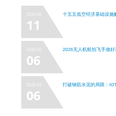
2026-02
11
2026-02
2026无人机航拍飞手做
06
2026-02
打破钢筋水泥的局限：IO
06