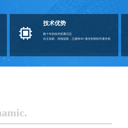
技术优势
数十年的技术积累沉淀
自主创新、持续创新，已拥有40+项专利和软件著作权
namic.