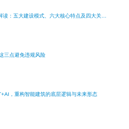
十五五低空经济基础设施解读：五大建设模式、六大核心特点及四大关键内容
好这三点避免违规风险
T+AI，重构智能建筑的底层逻辑与未来形态