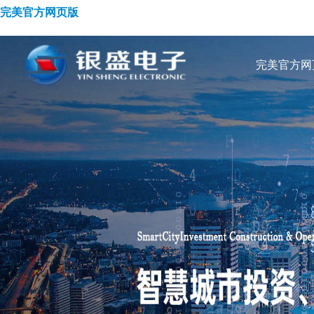
完美官方网页版
完美官方网