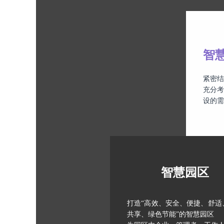
智
紧密结
充分考
设的需
智慧园区
打造“高效、安全、便捷、舒适
共享、绿色节能”的智慧园区