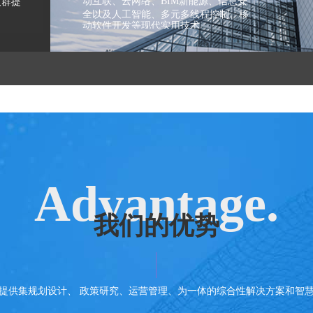
动互联、云网络、BIM
新能源、信息安
人群提
全以及人工智能、多元多线程控制、移
动软件开发等现代实用技术
Advantage.
我们的优势
提供集规划设计、 政策研究、运营管理、为一体的综合性解决方案和智