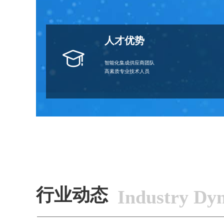
人才优势
智能化集成供应商团队
高素质专业技术人员
行业动态
Industry Dy