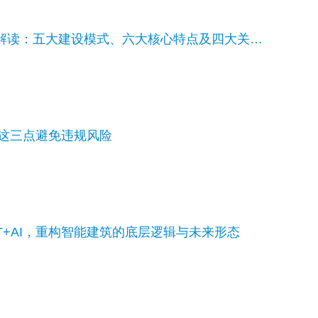
十五五低空经济基础设施解读：五大建设模式、六大核心特点及四大关键内容
好这三点避免违规风险
T+AI，重构智能建筑的底层逻辑与未来形态