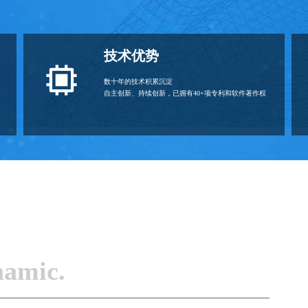
技术优势
数十年的技术积累沉淀
自主创新、持续创新，已拥有40+项专利和软件著作权
namic.