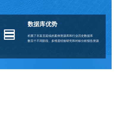
数据库优势
积累了丰富且延续的案例资源库和行业历史数据库
数百个不同阶段、多维度经验研究和对标分析报告资源