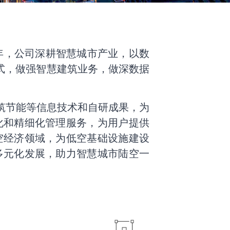
5年，公司深耕智慧城市产业，以数
模式，做强智慧建筑业务，做深数据
筑节能等信息技术和自研成果，为
化和精细化管理服务，为用户提供
空经济领域，为低空基础设施建设
多元化发展，助力智慧城市陆空一
。