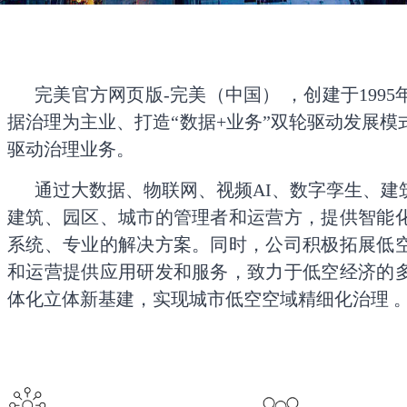
完美官方网页版-完美（中国） ，创建于199
据治理为主业、打造“数据+业务”双轮驱动发展
驱动治理业务。
通过大数据、物联网、视频AI、数字孪生、建
建筑、园区、城市的管理者和运营方，提供智能
系统、专业的解决方案。同时，公司积极拓展低
和运营提供应用研发和服务，致力于低空经济的
体化立体新基建，实现城市低空空域精细化治理 