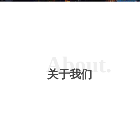
About.
关于我们