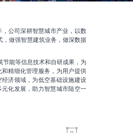
5年，公司深耕智慧城市产业，以数
模式，做强智慧建筑业务，做深数据
筑节能等信息技术和自研成果，为
化和精细化管理服务，为用户提供
空经济领域，为低空基础设施建设
多元化发展，助力智慧城市陆空一
。