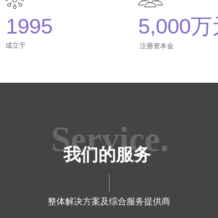
1995
5,000
成立于
注册资本金
Service.
我们的服务
整体解决方案及综合服务提供商