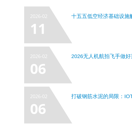
2026-02
11
2026-02
2026无人机航拍飞手做
06
2026-02
打破钢筋水泥的局限：IO
06