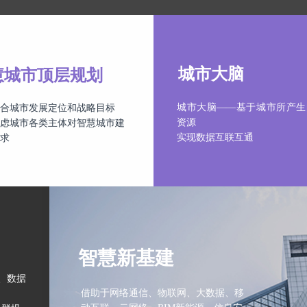
城市大脑
慧城市顶层规划
城市大脑——基于城市所产生
合城市发展定位和战略目标
资源
虑城市各类主体对智慧城市建
实现数据互联互通
求
智慧新基建
、数据
借助于网络通信、物联网、大数据、移