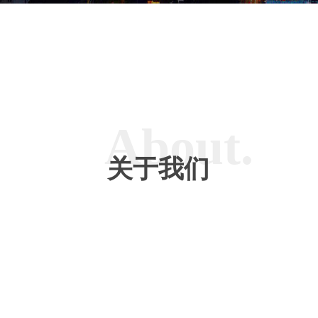
About.
关于我们