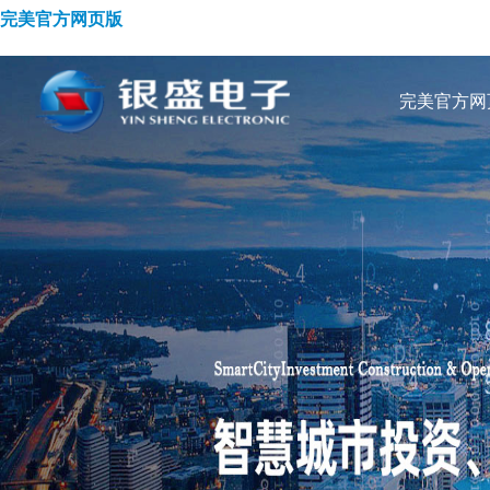
完美官方网页版
完美官方网