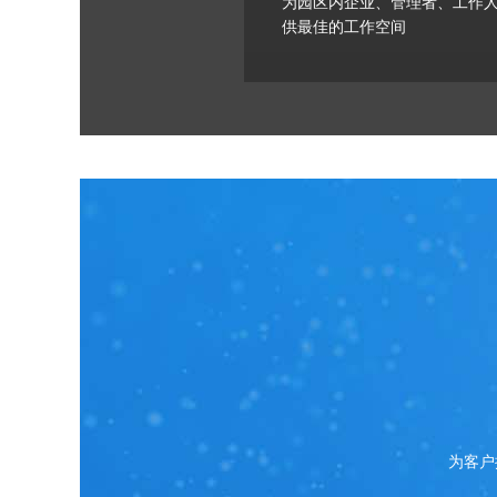
为园区内企业、管理者、工作
供最佳的工作空间
为客户