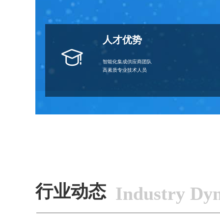
人才优势
智能化集成供应商团队
高素质专业技术人员
行业动态
Industry Dy