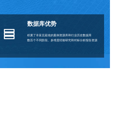
数据库优势
积累了丰富且延续的案例资源库和行业历史数据库
数百个不同阶段、多维度经验研究和对标分析报告资源