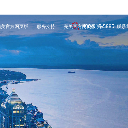
400-915-5885
完美官方网页版
服务支持
联系
完美官方网页版-完美（中国）