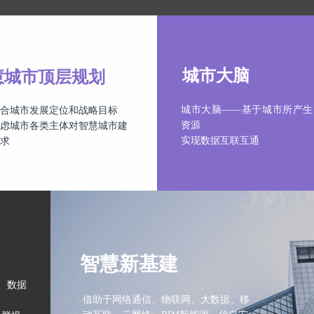
城市大脑
慧城市顶层规划
城市大脑——基于城市所产生
合城市发展定位和战略目标
资源
虑城市各类主体对智慧城市建
实现数据互联互通
求
智慧新基建
、数据
借助于网络通信、物联网、大数据、移