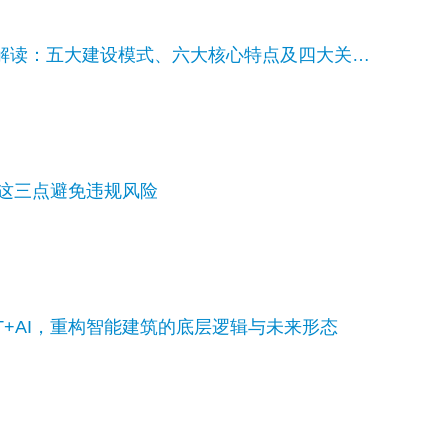
十五五低空经济基础设施解读：五大建设模式、六大核心特点及四大关键内容
好这三点避免违规风险
T+AI，重构智能建筑的底层逻辑与未来形态