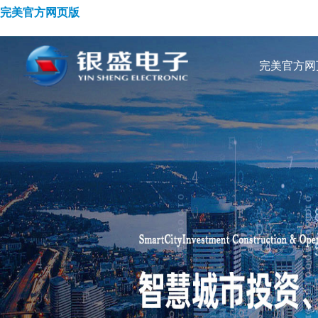
完美官方网页版
完美官方网