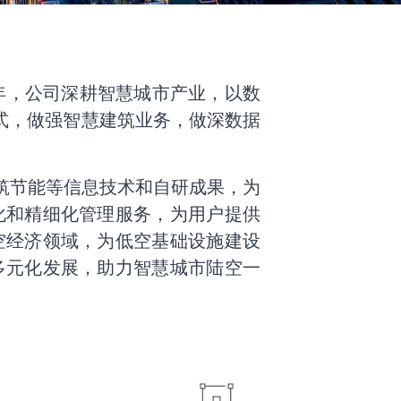
5年，公司深耕智慧城市产业，以数
模式，做强智慧建筑业务，做深数据
筑节能等信息技术和自研成果，为
化和精细化管理服务，为用户提供
空经济领域，为低空基础设施建设
多元化发展，助力智慧城市陆空一
。