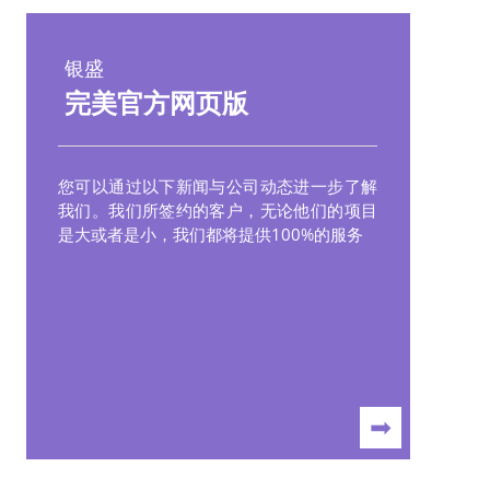
银盛
完美官方网页版
您可以通过以下新闻与公司动态进一步了解
我们。我们所签约的客户，无论他们的项目
是大或者是小，我们都将提供100%的服务
➡