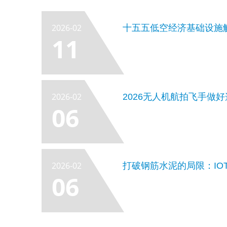
2026-02
11
2026-02
2026无人机航拍飞手做
06
2026-02
打破钢筋水泥的局限：IO
06