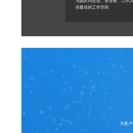
为园区内企业、管理者、工作
供最佳的工作空间
为客户