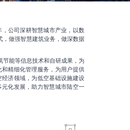
5年，公司深耕智慧城市产业，以数
模式，做强智慧建筑业务，做深数据
筑节能等信息技术和自研成果，为
化和精细化管理服务，为用户提供
空经济领域，为低空基础设施建设
多元化发展，助力智慧城市陆空一
。