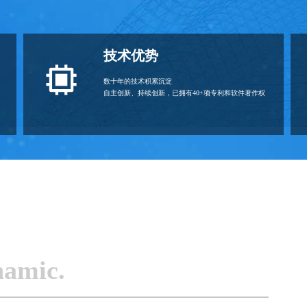
技术优势
数十年的技术积累沉淀
自主创新、持续创新，已拥有40+项专利和软件著作权
namic.