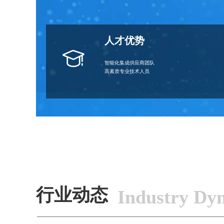
人才优势
智能化集成供应商团队
高素质专业技术人员
行业动态
Industry Dy