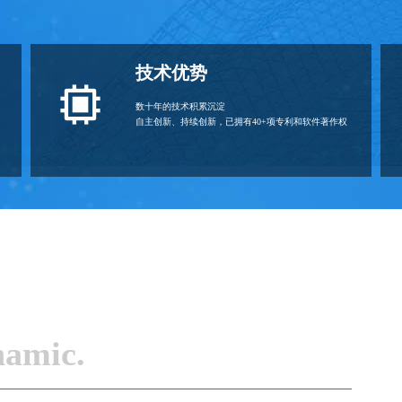
技术优势
数十年的技术积累沉淀
自主创新、持续创新，已拥有40+项专利和软件著作权
namic.