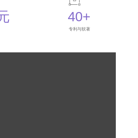
万元
40+
专利与软著