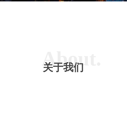
About.
关于我们