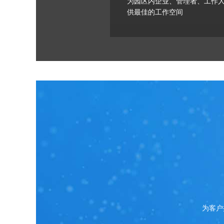
为园区内企业、管理者、工作
供最佳的工作空间
为客户