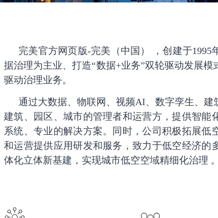
完美官方网页版-完美（中国） ，创建于199
据治理为主业、打造“数据+业务”双轮驱动发展
驱动治理业务。
通过大数据、物联网、视频AI、数字孪生、建
建筑、园区、城市的管理者和运营方，提供智能
系统、专业的解决方案。同时，公司积极拓展低
和运营提供应用研发和服务，致力于低空经济的
体化立体新基建，实现城市低空空域精细化治理 