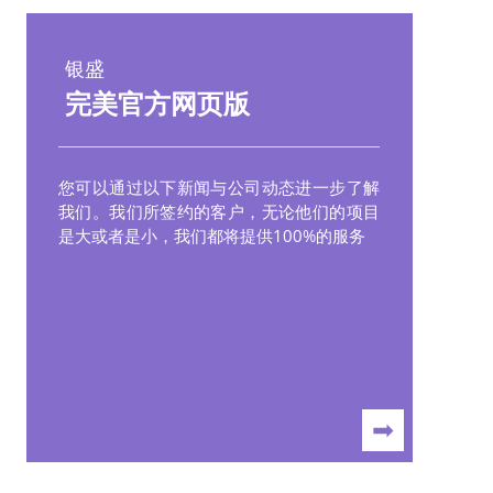
银盛
完美官方网页版
您可以通过以下新闻与公司动态进一步了解
我们。我们所签约的客户，无论他们的项目
是大或者是小，我们都将提供100%的服务
➡