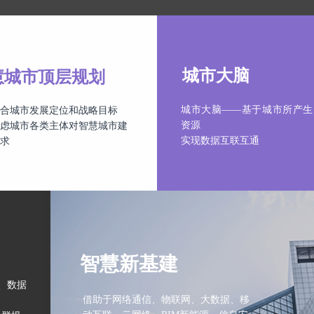
城市大脑
慧城市顶层规划
城市大脑——基于城市所产生
合城市发展定位和战略目标
资源
虑城市各类主体对智慧城市建
实现数据互联互通
求
智慧新基建
、数据
借助于网络通信、物联网、大数据、移