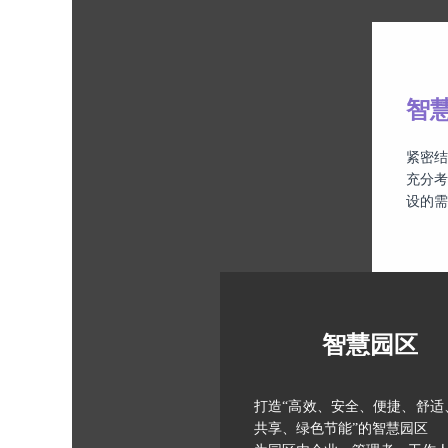
智
紧密结
充分考
设的需
智慧园区
打造“高效、安全、便捷、舒适
共享、绿色节能”的智慧园区