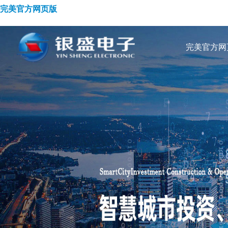
完美官方网页版
完美官方网