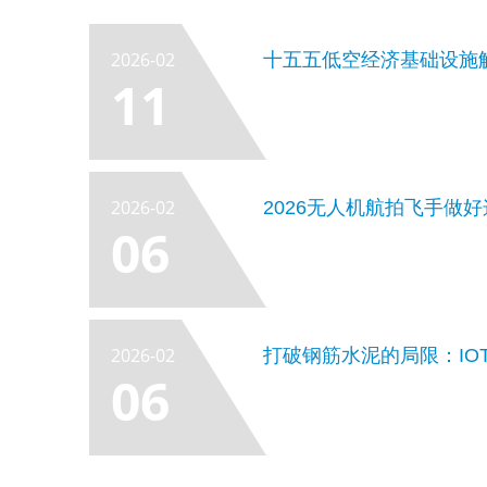
2026-02
11
2026-02
2026无人机航拍飞手做
06
2026-02
打破钢筋水泥的局限：IO
06