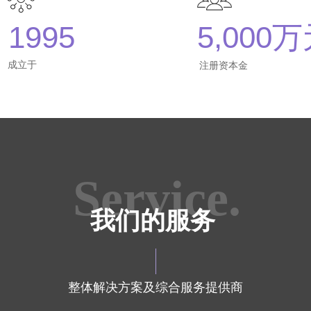
1995
5,000
成立于
注册资本金
Service.
我们的服务
整体解决方案及综合服务提供商