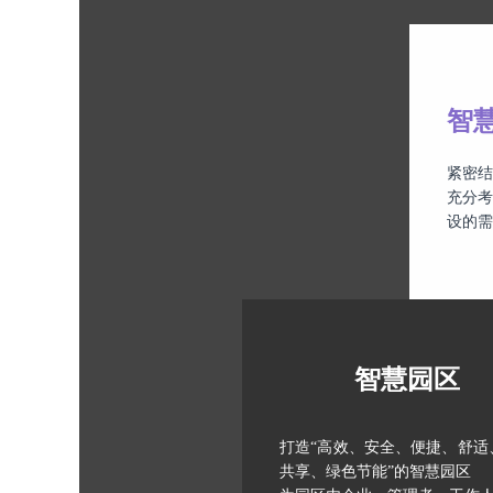
智
紧密结
充分考
设的需
智慧园区
打造“高效、安全、便捷、舒适
共享、绿色节能”的智慧园区