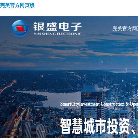
完美官方网页版
完美官方网