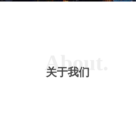
About.
关于我们