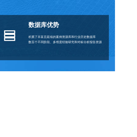
数据库优势
积累了丰富且延续的案例资源库和行业历史数据库
数百个不同阶段、多维度经验研究和对标分析报告资源