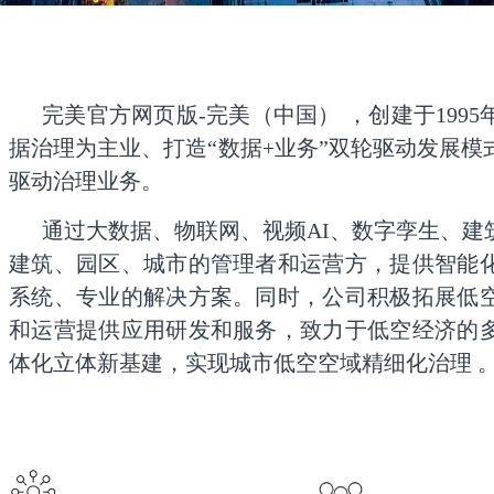
完美官方网页版-完美（中国） ，创建于199
据治理为主业、打造“数据+业务”双轮驱动发展
驱动治理业务。
通过大数据、物联网、视频AI、数字孪生、建
建筑、园区、城市的管理者和运营方，提供智能
系统、专业的解决方案。同时，公司积极拓展低
和运营提供应用研发和服务，致力于低空经济的
体化立体新基建，实现城市低空空域精细化治理 