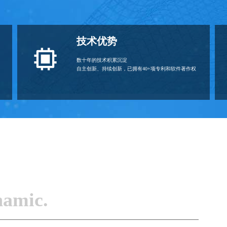
技术优势
数十年的技术积累沉淀
自主创新、持续创新，已拥有40+项专利和软件著作权
namic.