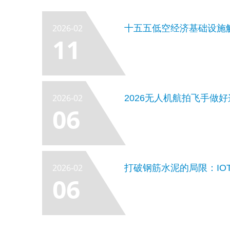
2026-02
11
2026-02
2026无人机航拍飞手做
06
2026-02
打破钢筋水泥的局限：IO
06