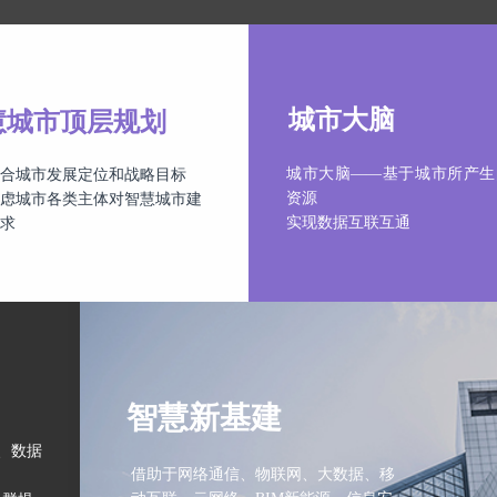
城市大脑
慧城市顶层规划
城市大脑——基于城市所产生
合城市发展定位和战略目标
资源
虑城市各类主体对智慧城市建
实现数据互联互通
求
智慧新基建
、数据
借助于网络通信、物联网、大数据、移