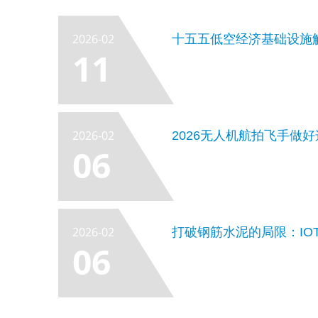
2026-02
11
2026-02
2026无人机航拍飞手做
06
2026-02
打破钢筋水泥的局限：IO
06