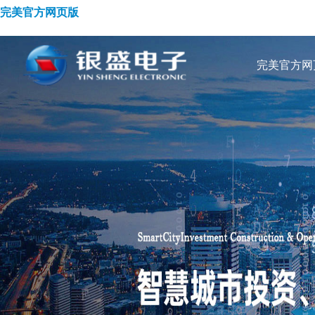
完美官方网页版
完美官方网