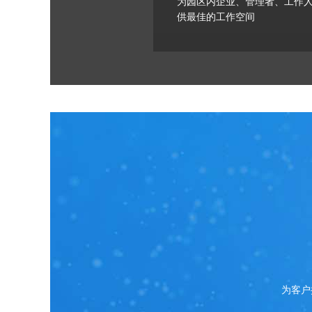
为园区内企业、管理者、工作
供最佳的工作空间
为客户