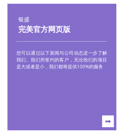
银盛
完美官方网页版
您可以通过以下新闻与公司动态进一步了解
我们。我们所签约的客户，无论他们的项目
是大或者是小，我们都将提供100%的服务
➡