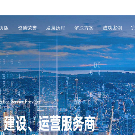
页版
资质荣誉
发展历程
解决方案
成功案例