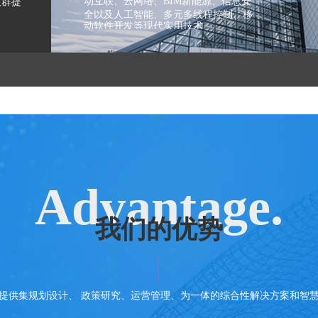
动互联、云网络、BIM
新能源、信息安
人群提
全以及人工智能、多元多线程控制、移
动软件开发等现代实用技术
Advantage.
我们的优势
提供集规划设计、 政策研究、运营管理、为一体的综合性解决方案和智