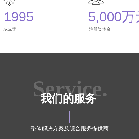
1995
5,000
成立于
注册资本金
Service.
我们的服务
整体解决方案及综合服务提供商