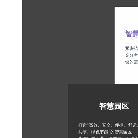
智
紧密结
充分考
设的需
智慧园区
打造“高效、安全、便捷、舒适
共享、绿色节能”的智慧园区