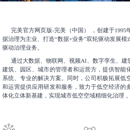
完美官方网页版-完美（中国） ，创建于199
据治理为主业、打造“数据+业务”双轮驱动发展
驱动治理业务。
通过大数据、物联网、视频AI、数字孪生、建
建筑、园区、城市的管理者和运营方，提供智能
系统、专业的解决方案。同时，公司积极拓展低
和运营提供应用研发和服务，致力于低空经济的
体化立体新基建，实现城市低空空域精细化治理 