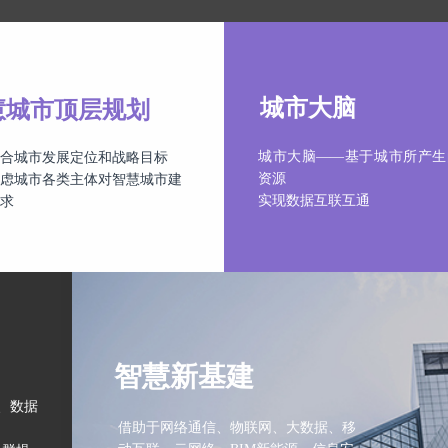
城市大脑
慧城市顶层规划
城市大脑——基于城市所产生
合城市发展定位和战略目标
资源
虑城市各类主体对智慧城市建
实现数据互联互通
求
智慧新基建
、数据
借助于网络通信、物联网、大数据、移