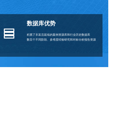
数据库优势
积累了丰富且延续的案例资源库和行业历史数据库
数百个不同阶段、多维度经验研究和对标分析报告资源