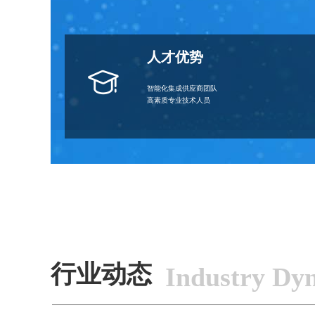
人才优势
智能化集成供应商团队
高素质专业技术人员
行业动态
Industry Dy