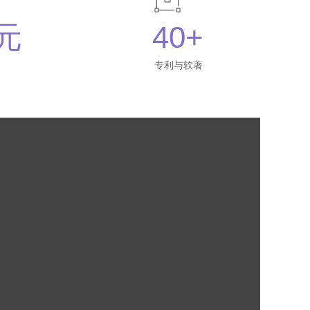
万元
40+
专利与软著