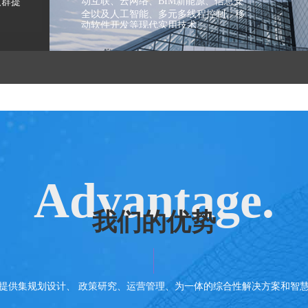
动互联、云网络、BIM
新能源、信息安
人群提
全以及人工智能、多元多线程控制、移
动软件开发等现代实用技术
Advantage.
我们的优势
提供集规划设计、 政策研究、运营管理、为一体的综合性解决方案和智