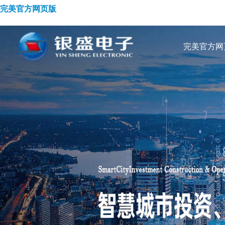
完美官方网页版
完美官方网