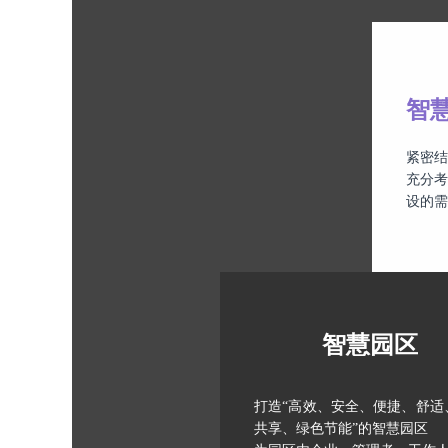
智
紧密结
充分考
设的需
智慧园区
打造“高效、安全、便捷、舒适
共享、绿色节能”的智慧园区