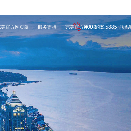
400-915-5885
完美官方网页版
服务支持
联系
完美官方网页版-完美（中国）