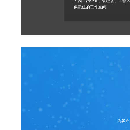
为园区内企业、管理者、工作
供最佳的工作空间
为客户