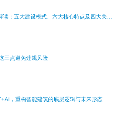
十五五低空经济基础设施解读：五大建设模式、六大核心特点及四大关键内容
好这三点避免违规风险
T+AI，重构智能建筑的底层逻辑与未来形态