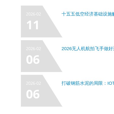
2026-02
11
2026-02
2026无人机航拍飞手做
06
2026-02
打破钢筋水泥的局限：IO
06