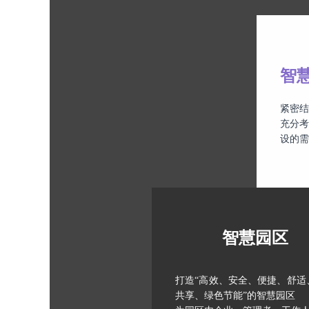
智
紧密结
充分考
设的需
智慧园区
打造“高效、安全、便捷、舒适
共享、绿色节能”的智慧园区