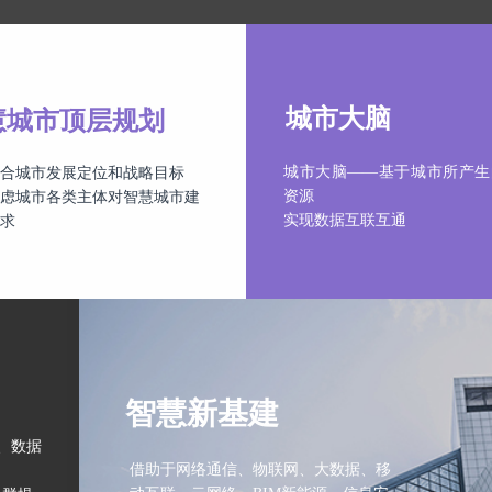
城市大脑
慧城市顶层规划
城市大脑——基于城市所产生
合城市发展定位和战略目标
资源
虑城市各类主体对智慧城市建
实现数据互联互通
求
智慧新基建
、数据
借助于网络通信、物联网、大数据、移