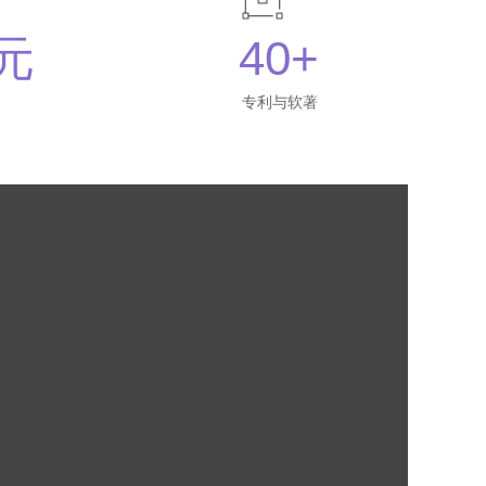
万元
40+
专利与软著