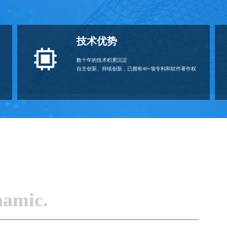
技术优势
数十年的技术积累沉淀
自主创新、持续创新，已拥有40+项专利和软件著作权
namic.