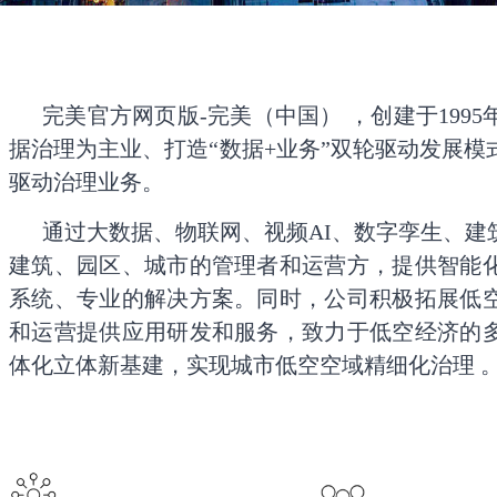
完美官方网页版-完美（中国） ，创建于199
据治理为主业、打造“数据+业务”双轮驱动发展
驱动治理业务。
通过大数据、物联网、视频AI、数字孪生、建
建筑、园区、城市的管理者和运营方，提供智能
系统、专业的解决方案。同时，公司积极拓展低
和运营提供应用研发和服务，致力于低空经济的
体化立体新基建，实现城市低空空域精细化治理 