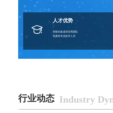
人才优势
智能化集成供应商团队
高素质专业技术人员
行业动态
Industry Dy