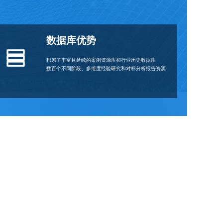
数据库优势
积累了丰富且延续的案例资源库和行业历史数据库
数百个不同阶段、多维度经验研究和对标分析报告资源