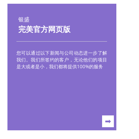
银盛
完美官方网页版
您可以通过以下新闻与公司动态进一步了解
我们。我们所签约的客户，无论他们的项目
是大或者是小，我们都将提供100%的服务
➡