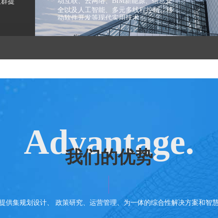
动互联、云网络、BIM
新能源、信息安
人群提
全以及人工智能、多元多线程控制、移
动软件开发等现代实用技术
Advantage.
我们的优势
提供集规划设计、 政策研究、运营管理、为一体的综合性解决方案和智