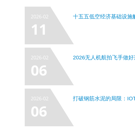
2026-02
11
2026-02
2026无人机航拍飞手做
06
2026-02
打破钢筋水泥的局限：IO
06