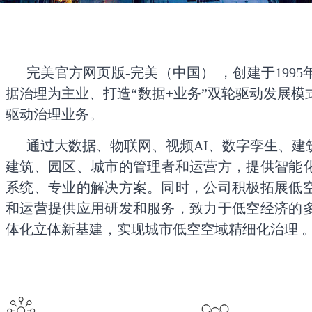
完美官方网页版-完美（中国） ，创建于199
据治理为主业、打造“数据+业务”双轮驱动发展
驱动治理业务。
通过大数据、物联网、视频AI、数字孪生、建
建筑、园区、城市的管理者和运营方，提供智能
系统、专业的解决方案。同时，公司积极拓展低
和运营提供应用研发和服务，致力于低空经济的
体化立体新基建，实现城市低空空域精细化治理 