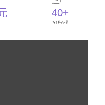
万元
40+
专利与软著