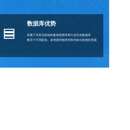
数据库优势
积累了丰富且延续的案例资源库和行业历史数据库
数百个不同阶段、多维度经验研究和对标分析报告资源