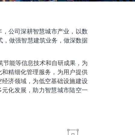
5年，公司深耕智慧城市产业，以数
模式，做强智慧建筑业务，做深数据
筑节能等信息技术和自研成果，为
化和精细化管理服务，为用户提供
空经济领域，为低空基础设施建设
多元化发展，助力智慧城市陆空一
。