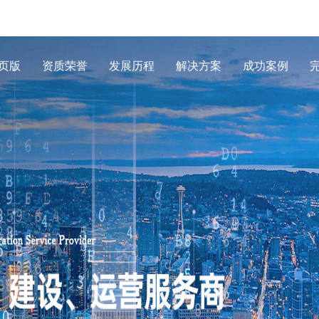
页版
资质荣誉
发展历程
解决方案
成功案例