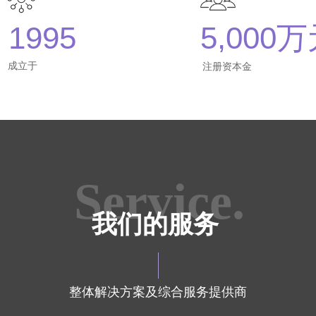
1995
5,000
成立于
注册资本金
Service.
我们的服务
整体解决方案及综合服务提供商