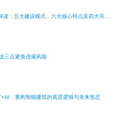
十五五低空经济基础设施解读：五大建设模式、六大核心特点及四大关键内容
好这三点避免违规风险
T+AI，重构智能建筑的底层逻辑与未来形态