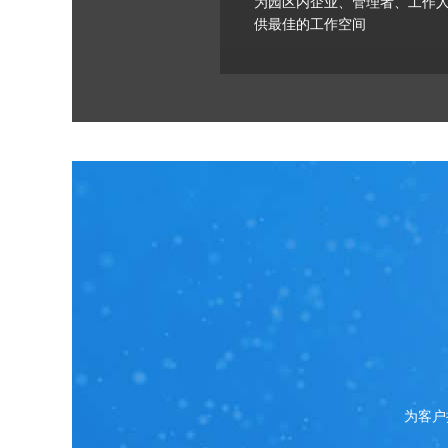
为园区内企业、管理者、工作
供最佳的工作空间
为客户