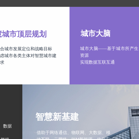
城市大脑
慧城市顶层规划
城市大脑——基于城市所产生
合城市发展定位和战略目标
资源
虑城市各类主体对智慧城市建
实现数据互联互通
求
智慧新基建
、数据
借助于网络通信、物联网、大数据、移