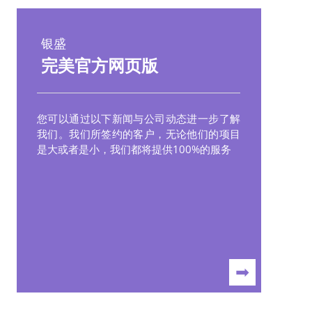
银盛
完美官方网页版
您可以通过以下新闻与公司动态进一步了解
我们。我们所签约的客户，无论他们的项目
是大或者是小，我们都将提供100%的服务
➡