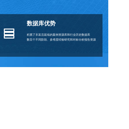
数据库优势
积累了丰富且延续的案例资源库和行业历史数据库
数百个不同阶段、多维度经验研究和对标分析报告资源