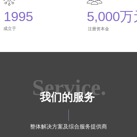
1995
5,000
成立于
注册资本金
Service.
我们的服务
整体解决方案及综合服务提供商