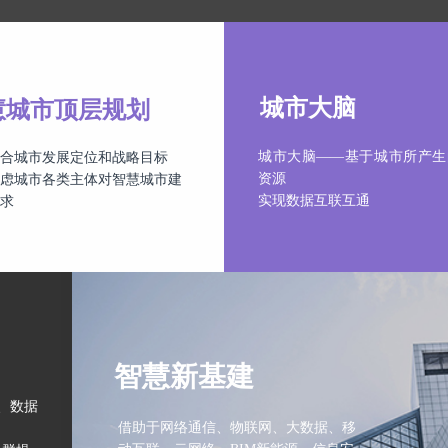
城市大脑
慧城市顶层规划
城市大脑——基于城市所产生
合城市发展定位和战略目标
资源
虑城市各类主体对智慧城市建
实现数据互联互通
求
智慧新基建
、数据
借助于网络通信、物联网、大数据、移