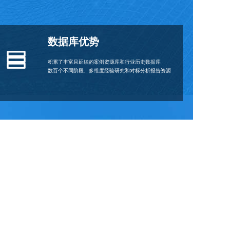
数据库优势
积累了丰富且延续的案例资源库和行业历史数据库
数百个不同阶段、多维度经验研究和对标分析报告资源