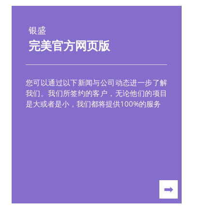
银盛
完美官方网页版
您可以通过以下新闻与公司动态进一步了解
我们。我们所签约的客户，无论他们的项目
是大或者是小，我们都将提供100%的服务
➡