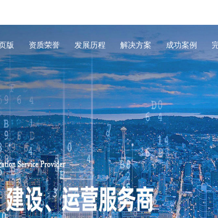
页版
资质荣誉
发展历程
解决方案
成功案例