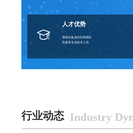
人才优势
智能化集成供应商团队
高素质专业技术人员
行业动态
Industry Dy