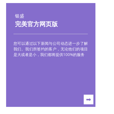
银盛
完美官方网页版
您可以通过以下新闻与公司动态进一步了解
我们。我们所签约的客户，无论他们的项目
是大或者是小，我们都将提供100%的服务
➡