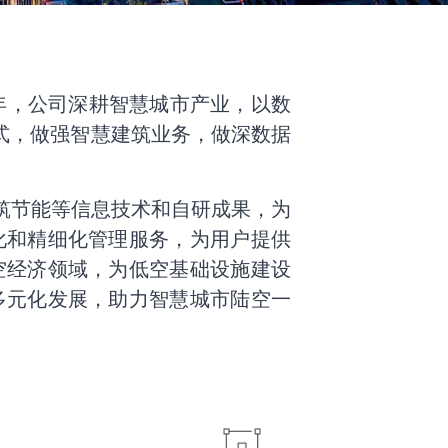
5年，公司深耕智慧城市产业，以数
模式，做强智慧建筑业务，做深数据
筑节能等信息技术和自研成果，为
化和精细化管理服务，为用户提供
空经济领域，为低空基础设施建设
多元化发展，助力智慧城市陆空一
。