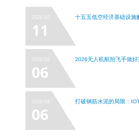
2026-02
11
2026-02
2026无人机航拍飞手做
06
2026-02
打破钢筋水泥的局限：IO
06