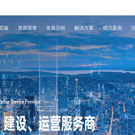
页版
资质荣誉
发展历程
解决方案
成功案例