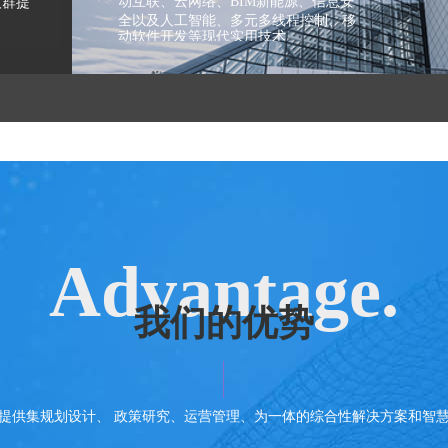
动互联、云网络、BIM
新能源、信息安
人群提
全以及人工智能、多元多线程控制、移
动软件开发等现代实用技术
Advantage.
我们的优势
提供集规划设计、 政策研究、运营管理、为一体的综合性解决方案和智