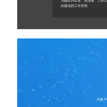
为园区内企业、管理者、工作
供最佳的工作空间
为客户