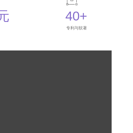
万元
40+
专利与软著