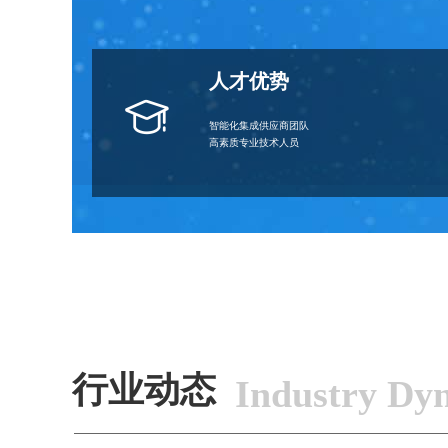
人才优势
智能化集成供应商团队
高素质专业技术人员
行业动态
Industry Dy