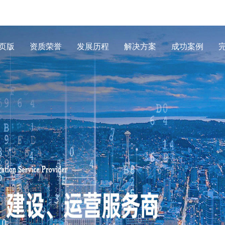
页版
资质荣誉
发展历程
解决方案
成功案例