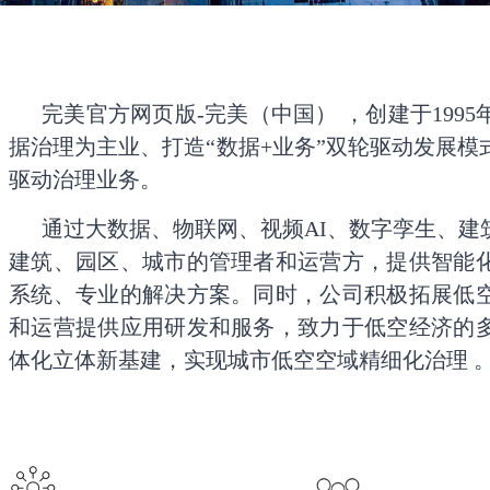
完美官方网页版-完美（中国） ，创建于199
据治理为主业、打造“数据+业务”双轮驱动发展
驱动治理业务。
通过大数据、物联网、视频AI、数字孪生、建
建筑、园区、城市的管理者和运营方，提供智能
系统、专业的解决方案。同时，公司积极拓展低
和运营提供应用研发和服务，致力于低空经济的
体化立体新基建，实现城市低空空域精细化治理 