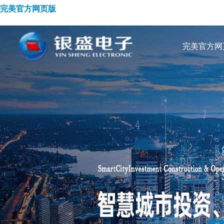
完美官方网页版
完美官方网