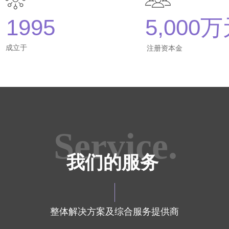
1995
5,000
成立于
注册资本金
Service.
我们的服务
整体解决方案及综合服务提供商