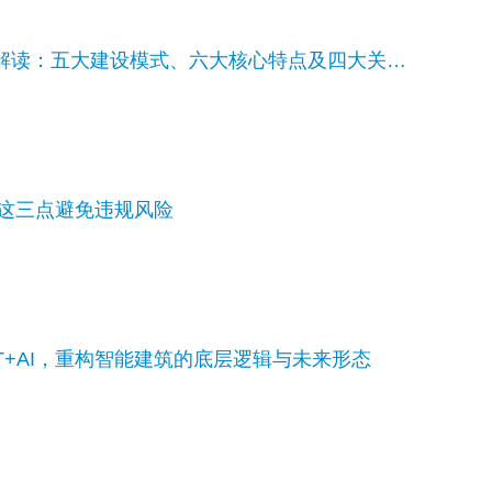
十五五低空经济基础设施解读：五大建设模式、六大核心特点及四大关键内容
好这三点避免违规风险
T+AI，重构智能建筑的底层逻辑与未来形态