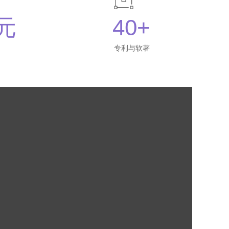
万元
40+
专利与软著