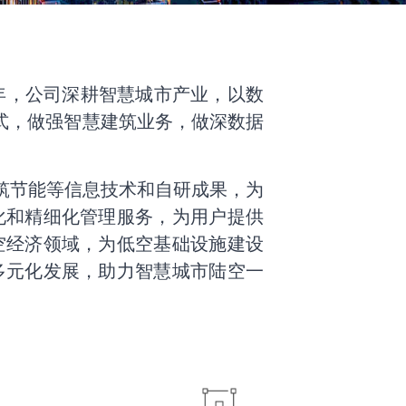
5年，公司深耕智慧城市产业，以数
模式，做强智慧建筑业务，做深数据
筑节能等信息技术和自研成果，为
化和精细化管理服务，为用户提供
空经济领域，为低空基础设施建设
多元化发展，助力智慧城市陆空一
。