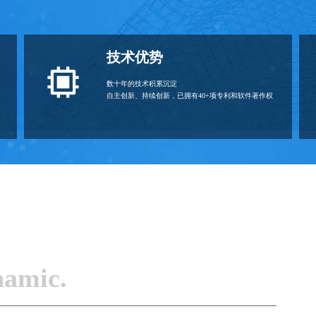
技术优势
数十年的技术积累沉淀
自主创新、持续创新，已拥有40+项专利和软件著作权
namic.