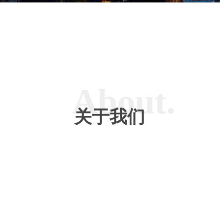
About.
关于我们