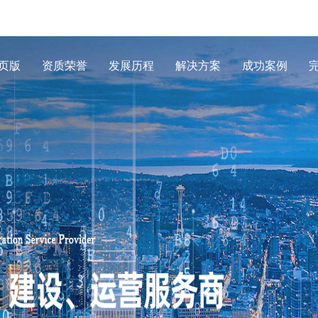
页版
资质荣誉
发展历程
解决方案
成功案例