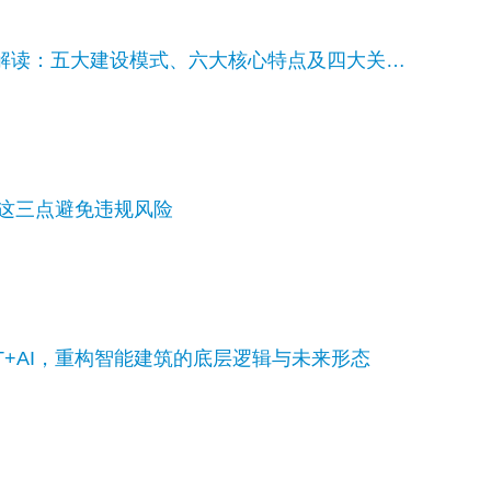
十五五低空经济基础设施解读：五大建设模式、六大核心特点及四大关键内容
好这三点避免违规风险
T+AI，重构智能建筑的底层逻辑与未来形态