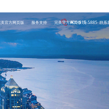
400-915-5885
完美官方网页版
服务支持
联系
完美官方网页版-完美（中国）