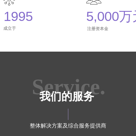
1995
5,000
成立于
注册资本金
Service.
我们的服务
整体解决方案及综合服务提供商