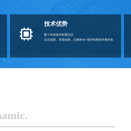
技术优势
数十年的技术积累沉淀
自主创新、持续创新，已拥有40+项专利和软件著作权
namic.