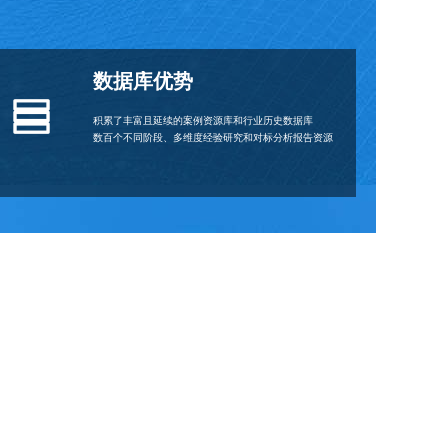
数据库优势
积累了丰富且延续的案例资源库和行业历史数据库
数百个不同阶段、多维度经验研究和对标分析报告资源