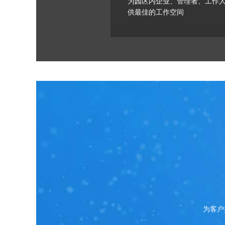
为园区内企业、管理者、工作
供最佳的工作空间
为客户