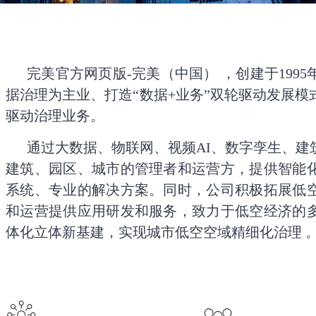
完美官方网页版-完美（中国） ，创建于199
据治理为主业、打造“数据+业务”双轮驱动发展
驱动治理业务。
通过大数据、物联网、视频AI、数字孪生、建
建筑、园区、城市的管理者和运营方，提供智能
系统、专业的解决方案。同时，公司积极拓展低
和运营提供应用研发和服务，致力于低空经济的
体化立体新基建，实现城市低空空域精细化治理 