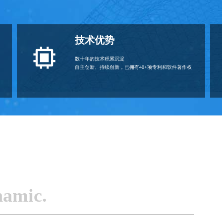
技术优势
数十年的技术积累沉淀
自主创新、持续创新，已拥有40+项专利和软件著作权
namic.