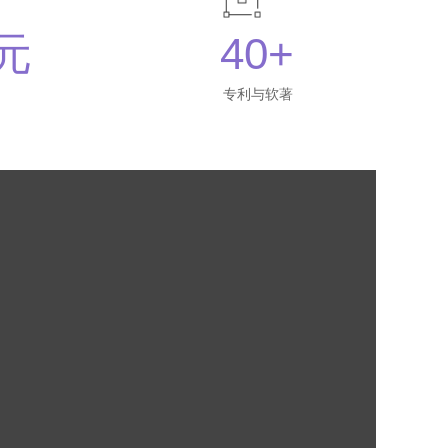
万元
40+
专利与软著