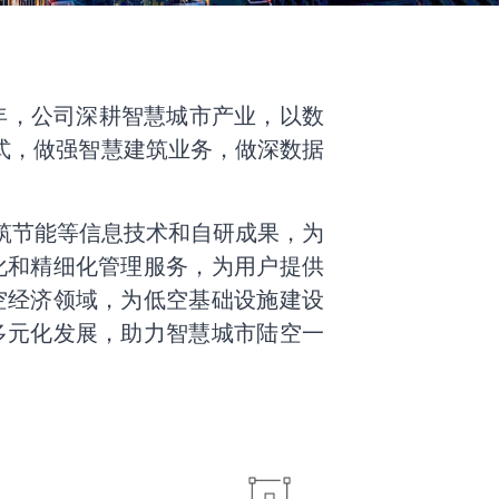
5年，公司深耕智慧城市产业，以数
模式，做强智慧建筑业务，做深数据
筑节能等信息技术和自研成果，为
化和精细化管理服务，为用户提供
空经济领域，为低空基础设施建设
多元化发展，助力智慧城市陆空一
。