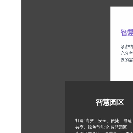
智
紧密结
充分考
设的需
智慧园区
打造“高效、安全、便捷、舒适
共享、绿色节能”的智慧园区