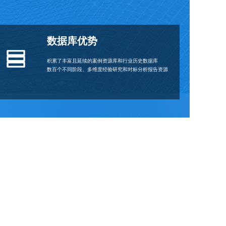
数据库优势
积累了丰富且延续的案例资源库和行业历史数据库
数百个不同阶段、多维度经验研究和对标分析报告资源