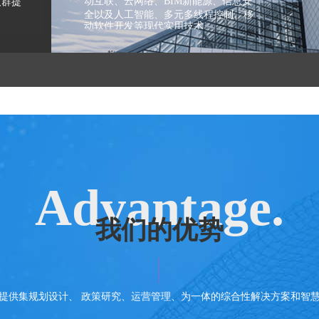
动互联、云网络、BIM
新能源、信息安
人群提
全以及人工智能、多元多线程控制、移
动软件开发等现代实用技术
Advantage.
我们的优势
提供集规划设计、 政策研究、运营管理、为一体的综合性解决方案和智