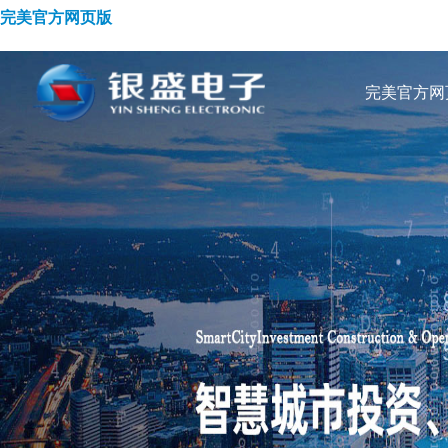
完美官方网页版
完美官方网