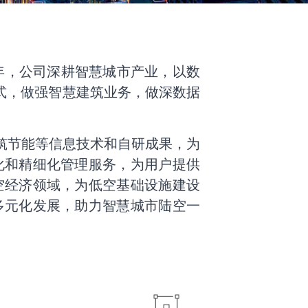
5年，公司深耕智慧城市产业，以数
模式，做强智慧建筑业务，做深数据
筑节能等信息技术和自研成果，为
化和精细化管理服务，为用户提供
空经济领域，为低空基础设施建设
多元化发展，助力智慧城市陆空一
。