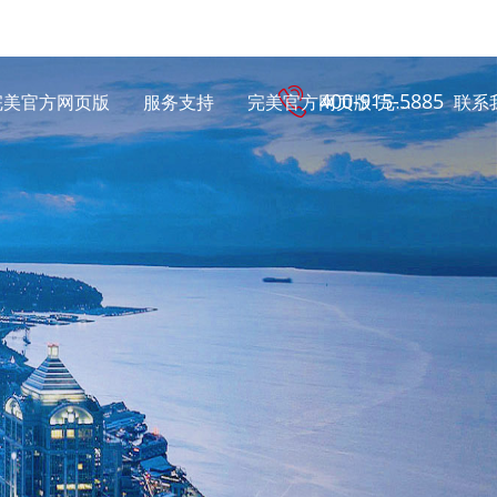
400-915-5885
完美官方网页版
服务支持
联系
完美官方网页版-完美（中国）