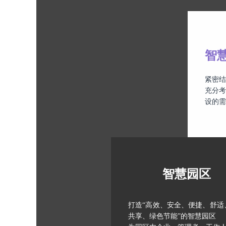
智
紧密结
充分考
设的需
智慧园区
打造“高效、安全、便捷、舒适
共享、绿色节能”的智慧园区