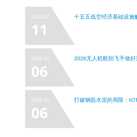
2026-02
11
2026-02
2026无人机航拍飞手做
06
2026-02
打破钢筋水泥的局限：IO
06