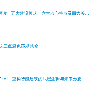
十五五低空经济基础设施解读：五大建设模式、六大核心特点及四大关键内容
好这三点避免违规风险
T+AI，重构智能建筑的底层逻辑与未来形态