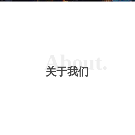
About.
关于我们