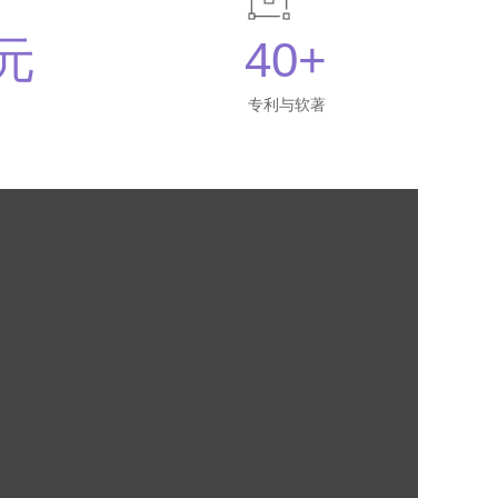
万元
40+
专利与软著