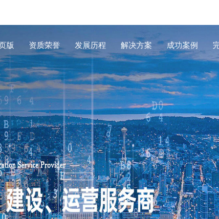
页版
资质荣誉
发展历程
解决方案
成功案例