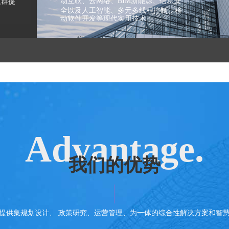
动互联、云网络、BIM
新能源、信息安
人群提
全以及人工智能、多元多线程控制、移
动软件开发等现代实用技术
Advantage.
我们的优势
提供集规划设计、 政策研究、运营管理、为一体的综合性解决方案和智