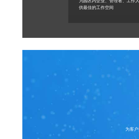
为园区内企业、管理者、工作
供最佳的工作空间
为客户