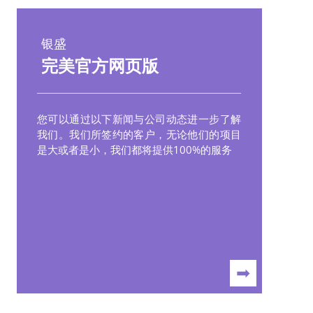
银盛
完美官方网页版
您可以通过以下新闻与公司动态进一步了解
我们。我们所签约的客户，无论他们的项目
是大或者是小，我们都将提供100%的服务
➡