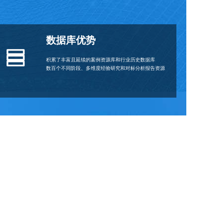
数据库优势
积累了丰富且延续的案例资源库和行业历史数据库
数百个不同阶段、多维度经验研究和对标分析报告资源