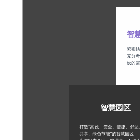
智
紧密结
充分考
设的需
智慧园区
打造“高效、安全、便捷、舒适
共享、绿色节能”的智慧园区