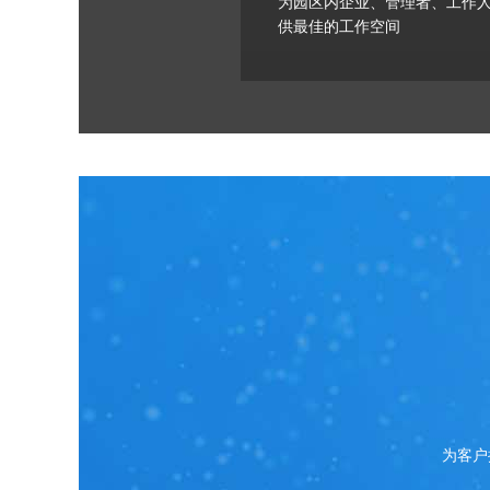
为园区内企业、管理者、工作
供最佳的工作空间
为客户