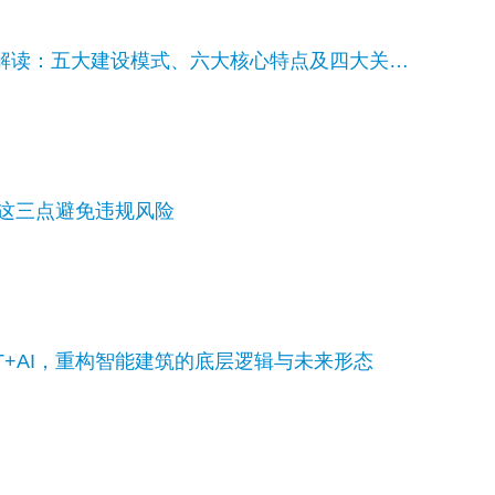
十五五低空经济基础设施解读：五大建设模式、六大核心特点及四大关键内容
好这三点避免违规风险
T+AI，重构智能建筑的底层逻辑与未来形态