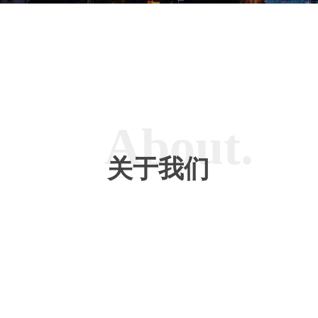
About.
关于我们