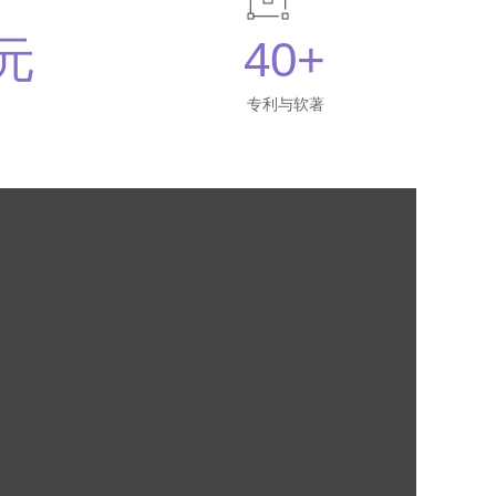
万元
40+
专利与软著