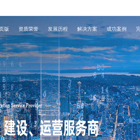
页版
资质荣誉
发展历程
解决方案
成功案例