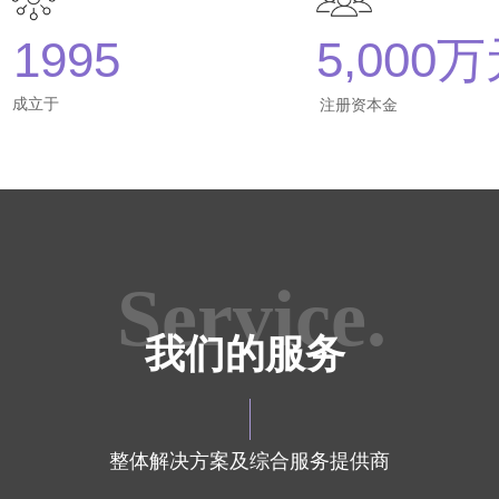
1995
5,000
成立于
注册资本金
Service.
我们的服务
整体解决方案及综合服务提供商