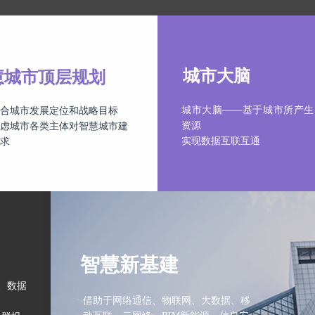
城市大脑
慧城市顶层规划
城市大脑——基于城市所产生
合城市发展定位和战略目标
资源
虑城市各类主体对智慧城市建
实现数据互联互通
求
智慧新基建
、数据
借助于网络通信、物联网、大数据、移