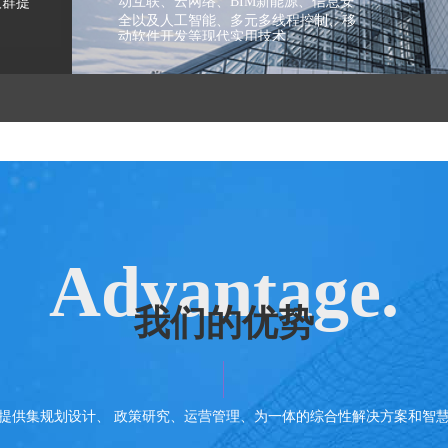
动互联、云网络、BIM
新能源、信息安
人群提
全以及人工智能、多元多线程控制、移
动软件开发等现代实用技术
Advantage.
我们的优势
提供集规划设计、 政策研究、运营管理、为一体的综合性解决方案和智