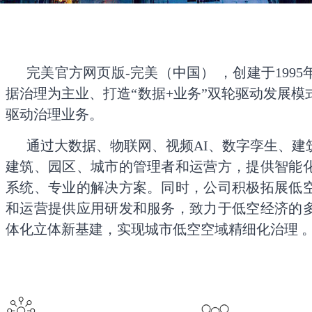
完美官方网页版-完美（中国） ，创建于199
据治理为主业、打造“数据+业务”双轮驱动发展
驱动治理业务。
通过大数据、物联网、视频AI、数字孪生、建
建筑、园区、城市的管理者和运营方，提供智能
系统、专业的解决方案。同时，公司积极拓展低
和运营提供应用研发和服务，致力于低空经济的
体化立体新基建，实现城市低空空域精细化治理 