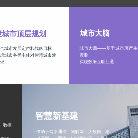
城市大脑
慧城市顶层规划
城市大脑——基于城市所产生
合城市发展定位和战略目标
资源
虑城市各类主体对智慧城市建
实现数据互联互通
求
智慧新基建
、数据
借助于网络通信、物联网、大数据、移