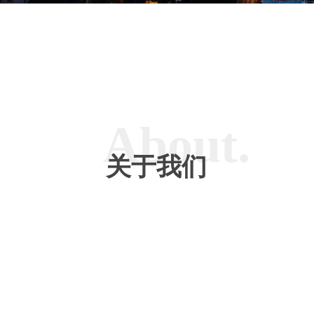
About.
关于我们