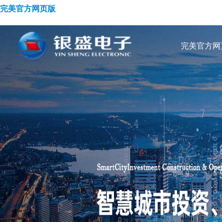
完美官方网页版
完美官方网