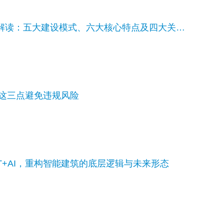
十五五低空经济基础设施解读：五大建设模式、六大核心特点及四大关键内容
好这三点避免违规风险
T+AI，重构智能建筑的底层逻辑与未来形态