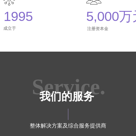
1995
5,000
成立于
注册资本金
Service.
我们的服务
整体解决方案及综合服务提供商