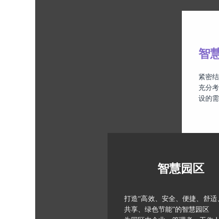
智
紧密结
充分考
设的需
智慧园区
打造“高效、安全、便捷、舒适
共享、绿色节能”的智慧园区