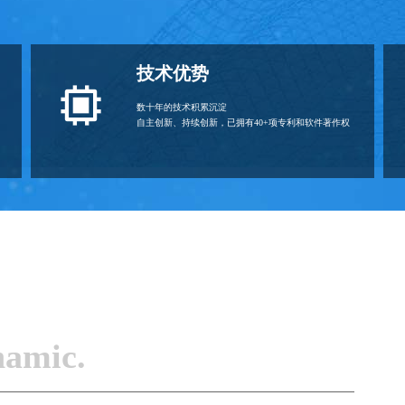
技术优势
数十年的技术积累沉淀
自主创新、持续创新，已拥有40+项专利和软件著作权
namic.