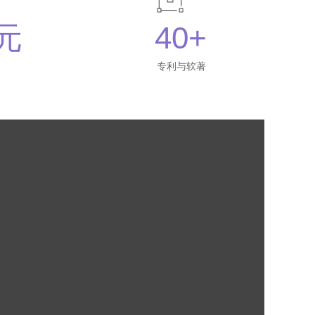
万元
40+
专利与软著