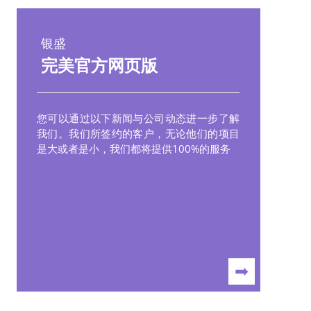
银盛
完美官方网页版
您可以通过以下新闻与公司动态进一步了解
我们。我们所签约的客户，无论他们的项目
是大或者是小，我们都将提供100%的服务
➡