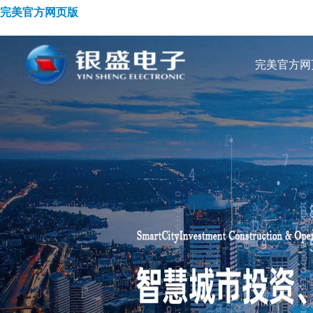
完美官方网页版
完美官方网