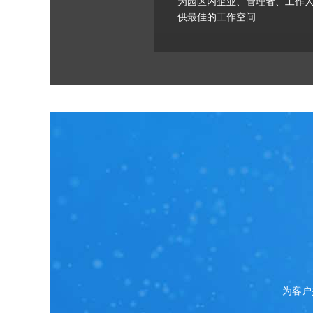
为园区内企业、管理者、工作
供最佳的工作空间
为客户