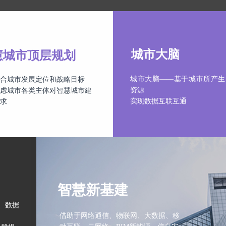
城市大脑
慧城市顶层规划
城市大脑——基于城市所产生
合城市发展定位和战略目标
资源
虑城市各类主体对智慧城市建
实现数据互联互通
求
智慧新基建
、数据
借助于网络通信、物联网、大数据、移