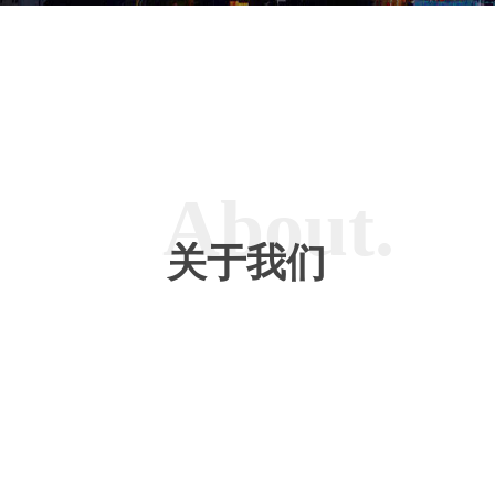
About.
关于我们