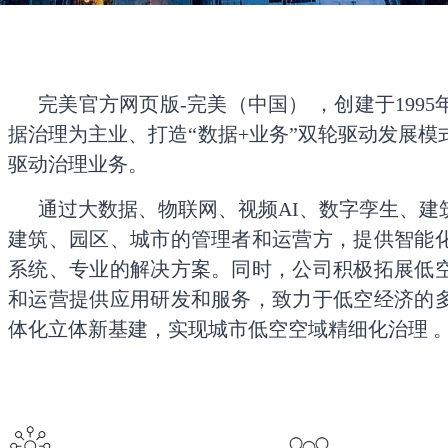
完美官方网页版-完美（中国） ，创建于199
据治理为主业、打造“数据+业务”双轮驱动发展
驱动治理业务。
通过大数据、物联网、视频AI、数字孪生、建
建筑、园区、城市的管理者和运营方，提供智能
系统、专业的解决方案。同时，公司积极拓展低
和运营提供应用研发和服务，致力于低空经济的
体化立体新基建，实现城市低空空域精细化治理 